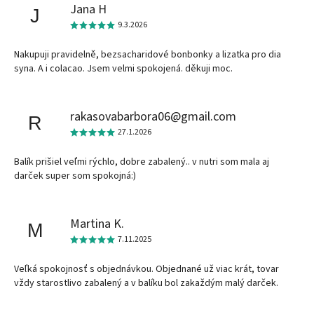
Jana H
J
9.3.2026
Nakupuji pravidelně, bezsacharidové bonbonky a lizatka pro dia
syna. A i colacao. Jsem velmi spokojená. děkuji moc.
rakasovabarbora06@gmail.com
R
27.1.2026
Balík prišiel veľmi rýchlo, dobre zabalený.. v nutri som mala aj
darček super som spokojná:)
Martina K.
M
7.11.2025
Veľká spokojnosť s objednávkou. Objednané už viac krát, tovar
vždy starostlivo zabalený a v balíku bol zakaždým malý darček.