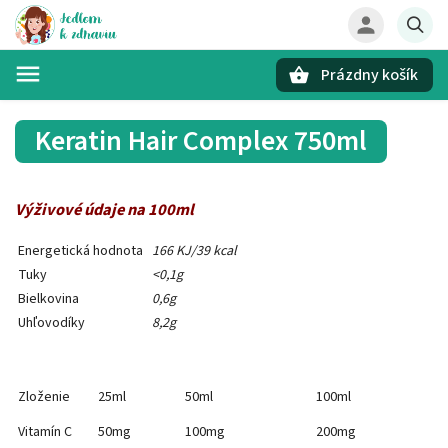
Prázdny košík
Hľadať
Keratin Hair Complex 750ml
Výživové údaje na 100ml
Energetická hodnota
166 KJ/39 kcal
Tuky
<0,1g
Bielkovina
0,6g
Uhľovodíky
8,2g
Zloženie
25ml
50ml
100ml
Vitamín C
50mg
100mg
200mg