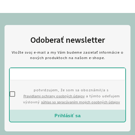
Odoberať newsletter
Vložte svoj e-mail a my Vám budeme zasielať informácie o
nových produktoch na našom e-shope.
potvrdzujem, že som sa oboznámil/a s
Pravidlami ochrany osobných údajov
a týmto udeľujem
výslovný
súhlas so spracúvaním mojich osobných údajov
Prihlásiť sa