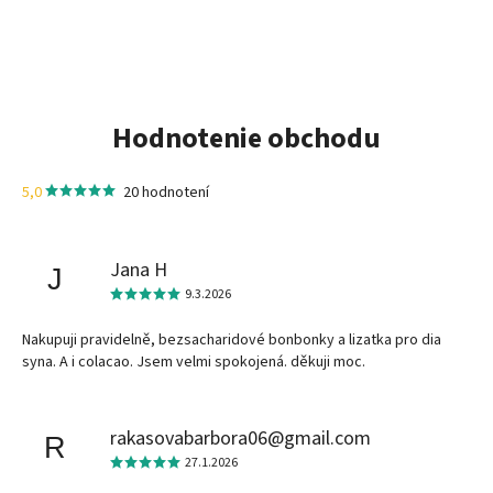
Hodnotenie obchodu
5,0
20 hodnotení
Jana H
J
9.3.2026
Nakupuji pravidelně, bezsacharidové bonbonky a lizatka pro dia
syna. A i colacao. Jsem velmi spokojená. děkuji moc.
rakasovabarbora06@gmail.com
R
27.1.2026