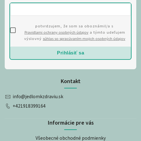
potvrdzujem, že som sa oboznámil/a s
Pravidlami ochrany osobných údajov
a týmto udeľujem
výslovný
súhlas so spracúvaním mojich osobných údajov
Prihlásiť sa
Kontakt
info
@
jedlomkzdraviu.sk
+421918399164
Informácie pre vás
Všeobecné obchodné podmienky