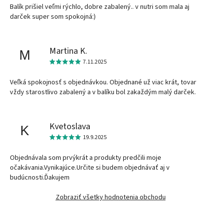
Balík prišiel veľmi rýchlo, dobre zabalený.. v nutri som mala aj
darček super som spokojná:)
Martina K.
M
7.11.2025
Veľká spokojnosť s objednávkou. Objednané už viac krát, tovar
vždy starostlivo zabalený a v balíku bol zakaždým malý darček.
Kvetoslava
K
19.9.2025
Objednávala som prvýkrát a produkty predčili moje
očakávania.Vynikajúce.Určite si budem objednávať aj v
budúcnosti.Ďakujem
Zobraziť všetky hodnotenia obchodu