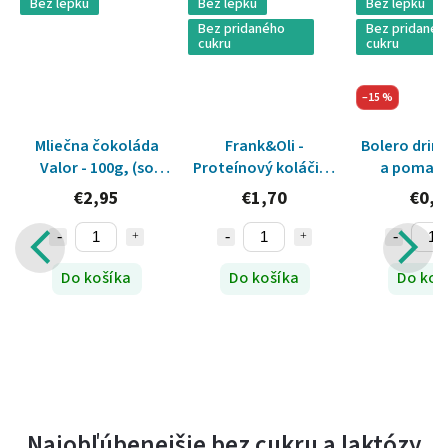
Bez lepku
Bez lepku
Bez lepku
Bez pridaného
Bez pridanéh
cukru
cukru
–15 %
Mliečna čokoláda
Frank&Oli -
Bolero drink
Valor - 100g, (so
Proteínový koláčik s
a pomara
sladidlom)
jahodami a bielou
€2,95
€1,70
€0,5
čokoládou bez
pridaného cukru -
Previous
Next
50g (so sladidlom)
Do košíka
Do košíka
Do koš
Najobľúbenejšie bez cukru a laktózy