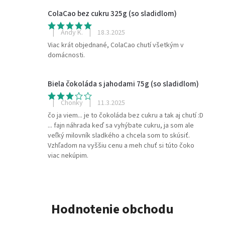
ColaCao bez cukru 325g (so sladidlom)
|
Andy K.
|
18.3.2025
Viac krát objednané, ColaCao chutí všetkým v
domácnosti.
Biela čokoláda s jahodami 75g (so sladidlom)
|
Chonky
|
11.3.2025
čo ja viem... je to čokoláda bez cukru a tak aj chutí :D
... fajn náhrada keď sa vyhýbate cukru, ja som ale
veľký milovník sladkého a chcela som to skúsiť.
Vzhľadom na vyššiu cenu a meh chuť si túto čoko
viac nekúpim.
Hodnotenie obchodu