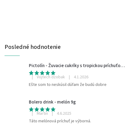
Posledné hodnotenie
Pictolín - Žuvacie cukríky s tropickou príchuťou bez cukru 65g, (so sladidlom)
|
Vojtech dzobak
|
4.1.2026
Ešte som to neskúsil dúfam že budú dobre
Bolero drink - melón 9g
|
Martin
|
4.6.2025
Táto melónová príchuť je výborná.