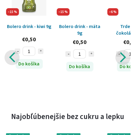
–15 %
–15 %
–6 %
Bolero drink - kiwi 9g
Bolero drink - mäta
Trdelní
u
9g
čokolád
€0,50
)
náplňou - 2
€0,50
€0,9
sladidl
Previous
Next
Do košíka
Do košíka
Do koš
Najobľúbenejšie bez cukru a lepku