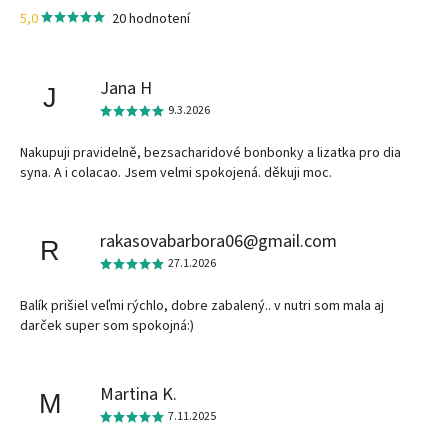
5,0
20 hodnotení
Jana H
J
9.3.2026
Nakupuji pravidelně, bezsacharidové bonbonky a lizatka pro dia
syna. A i colacao. Jsem velmi spokojená. děkuji moc.
rakasovabarbora06@gmail.com
R
27.1.2026
Balík prišiel veľmi rýchlo, dobre zabalený.. v nutri som mala aj
darček super som spokojná:)
Martina K.
M
7.11.2025