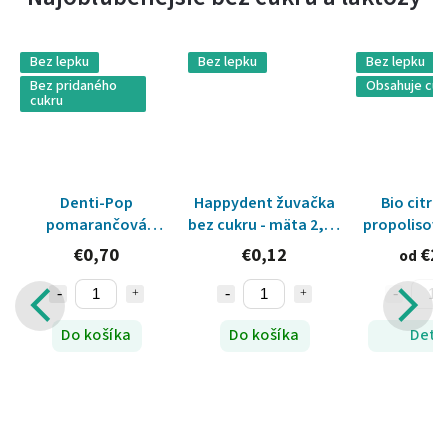
Bez lepku
Bez lepku
Bez lepku
Bez pridaného
Obsahuje cuk
cukru
Denti-Pop
Happydent žuvačka
Bio citró
pomarančová
bez cukru - mäta 2,2g
propolisové
lízanka bez cukru s
(so sladidlom)
€0,70
€0,12
€2,
od
vitamínmi a
xylitolom - 6g
Previous
Next
Do košíka
Do košíka
Detai