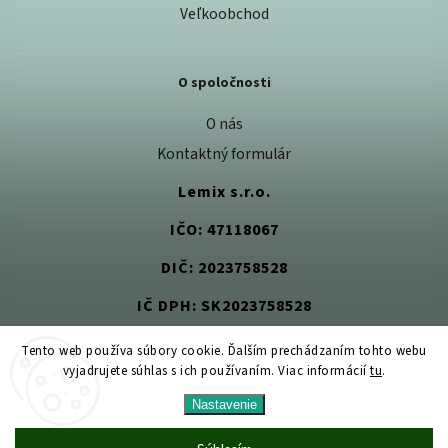
Veľkoobchod
O spoločnosti
O nás
Kontaktný formulár
Lemix s.r.o.
IČO: 47118067
DIČ: 2023758528
IČ DPH: SK2023758528
Tento web používa súbory cookie. Ďalším prechádzaním tohto webu
vyjadrujete súhlas s ich používaním. Viac informácií
tu
.
Copyright 2026
Jedlom k zdraviu
. Všetky práva vyhradené.
Nastavenie
Upraviť nastavenie cookies
Vytvořil
Shoptet
| Design
Shoptak.cz