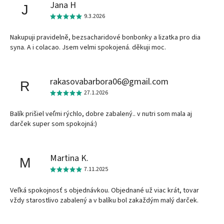
Jana H
J
9.3.2026
Nakupuji pravidelně, bezsacharidové bonbonky a lizatka pro dia
syna. A i colacao. Jsem velmi spokojená. děkuji moc.
rakasovabarbora06@gmail.com
R
27.1.2026
Balík prišiel veľmi rýchlo, dobre zabalený.. v nutri som mala aj
darček super som spokojná:)
Martina K.
M
7.11.2025
Veľká spokojnosť s objednávkou. Objednané už viac krát, tovar
vždy starostlivo zabalený a v balíku bol zakaždým malý darček.