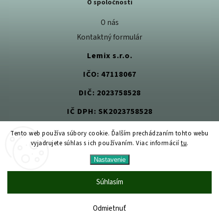
O spoločnosti
O nás
Kontaktný formulár
Lemix s.r.o.
IČO: 47118067
DIČ: 2023758528
IČ DPH: SK2023758528
Tento web používa súbory cookie. Ďalším prechádzaním tohto webu
vyjadrujete súhlas s ich používaním. Viac informácií
tu
.
Copyright 2026
Jedlom k zdraviu
. Všetky práva vyhradené.
Nastavenie
Upraviť nastavenie cookies
Vytvořil
Shoptet
| Design
Shoptak.cz
Súhlasím
Odmietnuť