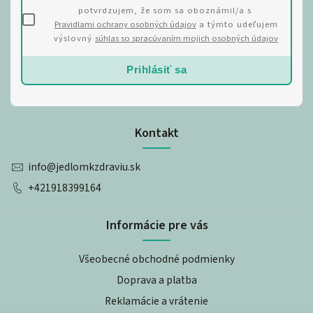
potvrdzujem, že som sa oboznámil/a s
Pravidlami ochrany osobných údajov
a týmto udeľujem
výslovný
súhlas so spracúvaním mojich osobných údajov
Prihlásiť sa
Kontakt
info
@
jedlomkzdraviu.sk
+421918399164
Informácie pre vás
Všeobecné obchodné podmienky
Doprava a platba
Reklamácie a vrátenie