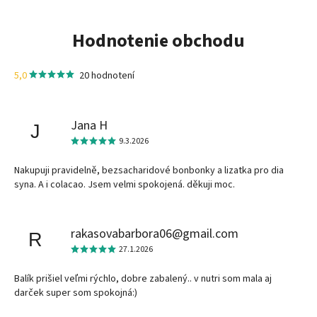
Hodnotenie obchodu
5,0
20 hodnotení
Jana H
J
9.3.2026
Nakupuji pravidelně, bezsacharidové bonbonky a lizatka pro dia
syna. A i colacao. Jsem velmi spokojená. děkuji moc.
rakasovabarbora06@gmail.com
R
27.1.2026
Balík prišiel veľmi rýchlo, dobre zabalený.. v nutri som mala aj
darček super som spokojná:)