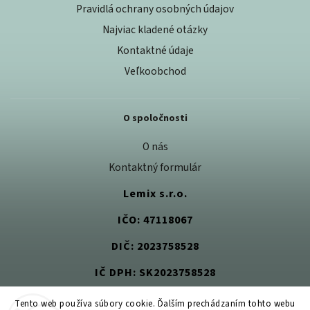
Pravidlá ochrany osobných údajov
Najviac kladené otázky
Kontaktné údaje
Veľkoobchod
O spoločnosti
O nás
Kontaktný formulár
Lemix s.r.o.
IČO: 47118067
DIČ: 2023758528
IČ DPH: SK2023758528
Tento web používa súbory cookie. Ďalším prechádzaním tohto webu