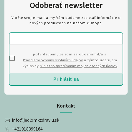
Odoberať newsletter
Vložte svoj e-mail a my Vám budeme zasielať informácie o
nových produktoch na našom e-shope.
potvrdzujem, že som sa oboznámil/a s
Pravidlami ochrany osobných údajov
a týmto udeľujem
výslovný
súhlas so spracúvaním mojich osobných údajov
Prihlásiť sa
Kontakt
info
@
jedlomkzdraviu.sk
+421918399164