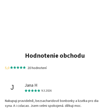
Hodnotenie obchodu
5,0
20 hodnotení
Jana H
J
9.3.2026
Nakupuji pravidelně, bezsacharidové bonbonky a lizatka pro dia
syna. A i colacao. Jsem velmi spokojená. děkuji moc.