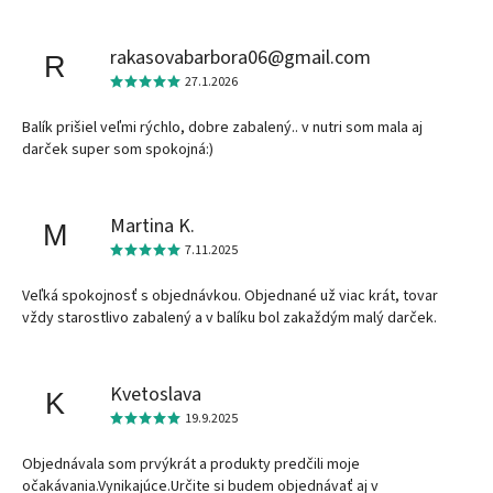
rakasovabarbora06@gmail.com
R
27.1.2026
Balík prišiel veľmi rýchlo, dobre zabalený.. v nutri som mala aj
darček super som spokojná:)
Martina K.
M
7.11.2025
Veľká spokojnosť s objednávkou. Objednané už viac krát, tovar
vždy starostlivo zabalený a v balíku bol zakaždým malý darček.
Kvetoslava
K
19.9.2025
Objednávala som prvýkrát a produkty predčili moje
očakávania.Vynikajúce.Určite si budem objednávať aj v