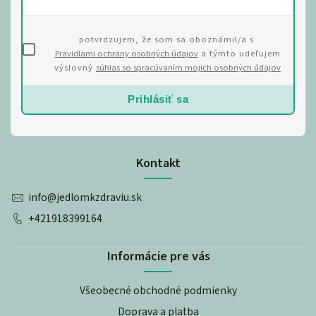
potvrdzujem, že som sa oboznámil/a s
Pravidlami ochrany osobných údajov
a týmto udeľujem
výslovný
súhlas so spracúvaním mojich osobných údajov
Prihlásiť sa
Kontakt
info
@
jedlomkzdraviu.sk
+421918399164
Informácie pre vás
Všeobecné obchodné podmienky
Doprava a platba