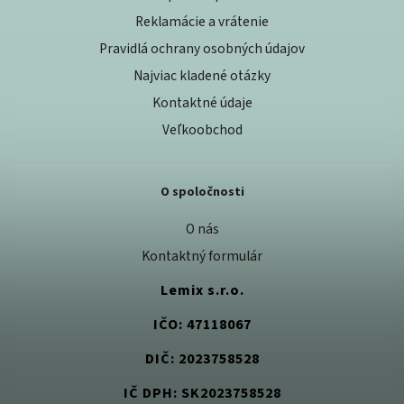
Reklamácie a vrátenie
Pravidlá ochrany osobných údajov
Najviac kladené otázky
Kontaktné údaje
Veľkoobchod
O spoločnosti
O nás
Kontaktný formulár
Lemix s.r.o.
IČO: 47118067
DIČ: 2023758528
IČ DPH: SK2023758528