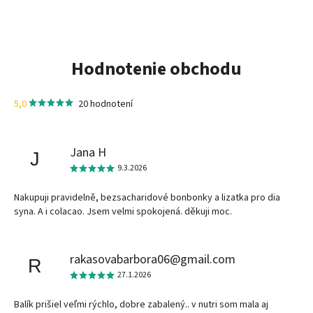
Hodnotenie obchodu
5,0
20 hodnotení
Jana H
J
9.3.2026
Nakupuji pravidelně, bezsacharidové bonbonky a lizatka pro dia
syna. A i colacao. Jsem velmi spokojená. děkuji moc.
rakasovabarbora06@gmail.com
R
27.1.2026
Balík prišiel veľmi rýchlo, dobre zabalený.. v nutri som mala aj