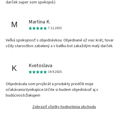
darček super som spokojná:)
Martina K.
M
7.11.2025
Veľká spokojnosť s objednávkou. Objednané už viac krát, tovar
vždy starostlivo zabalený a v balíku bol zakaždým malý darček.
Kvetoslava
K
19.9.2025
Objednávala som prvýkrát a produkty predčili moje
očakávania.Vynikajúce.Určite si budem objednávať aj v
budúcnosti.Ďakujem
Zobraziť všetky hodnotenia obchodu