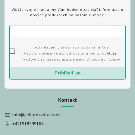
Vložte svoj e-mail a my Vám budeme zasielať informácie o
nových produktoch na našom e-shope.
potvrdzujem, že som sa oboznámil/a s
Pravidlami ochrany osobných údajov
a týmto udeľujem
výslovný
súhlas so spracúvaním mojich osobných údajov
Prihlásiť sa
Kontakt
info
@
jedlomkzdraviu.sk
+421918399164