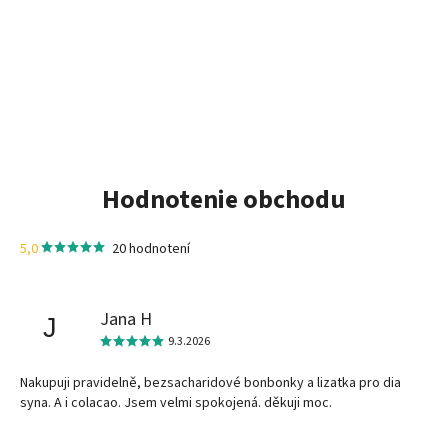
Hodnotenie obchodu
5,0
20 hodnotení
Jana H
J
9.3.2026
Nakupuji pravidelně, bezsacharidové bonbonky a lizatka pro dia
syna. A i colacao. Jsem velmi spokojená. děkuji moc.