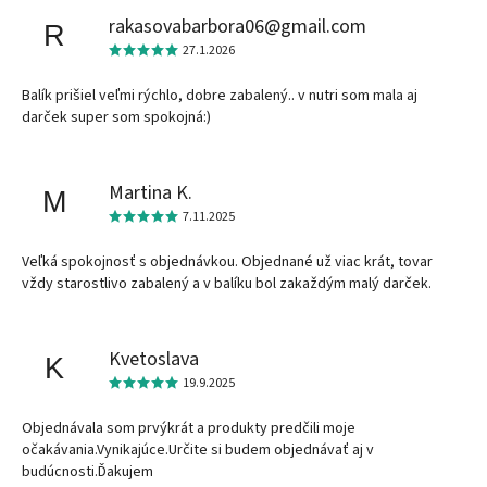
rakasovabarbora06@gmail.com
R
27.1.2026
Balík prišiel veľmi rýchlo, dobre zabalený.. v nutri som mala aj
darček super som spokojná:)
Martina K.
M
7.11.2025
Veľká spokojnosť s objednávkou. Objednané už viac krát, tovar
vždy starostlivo zabalený a v balíku bol zakaždým malý darček.
Kvetoslava
K
19.9.2025
Objednávala som prvýkrát a produkty predčili moje
očakávania.Vynikajúce.Určite si budem objednávať aj v
budúcnosti.Ďakujem