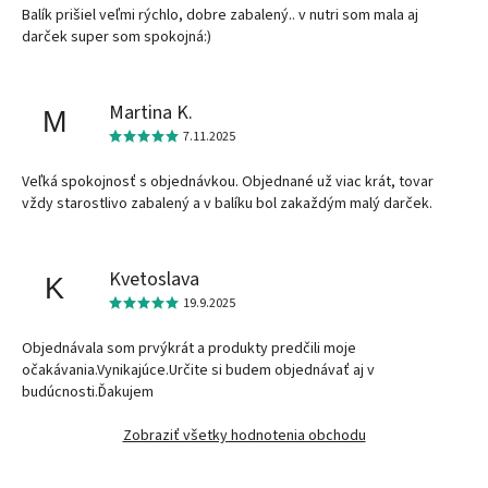
Balík prišiel veľmi rýchlo, dobre zabalený.. v nutri som mala aj
darček super som spokojná:)
Martina K.
M
7.11.2025
Veľká spokojnosť s objednávkou. Objednané už viac krát, tovar
vždy starostlivo zabalený a v balíku bol zakaždým malý darček.
Kvetoslava
K
19.9.2025
Objednávala som prvýkrát a produkty predčili moje
očakávania.Vynikajúce.Určite si budem objednávať aj v
budúcnosti.Ďakujem
Zobraziť všetky hodnotenia obchodu