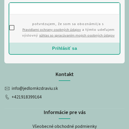
potvrdzujem, že som sa oboznámil/a s
Pravidlami ochrany osobných údajov
a týmto udeľujem
výslovný
súhlas so spracúvaním mojich osobných údajov
Prihlásiť sa
Kontakt
info
@
jedlomkzdraviu.sk
+421918399164
Informácie pre vás
Všeobecné obchodné podmienky