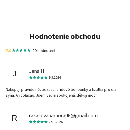
Hodnotenie obchodu
5,0
20 hodnotení
Jana H
J
9.3.2026
Nakupuji pravidelně, bezsacharidové bonbonky a lizatka pro dia
syna. A i colacao. Jsem velmi spokojená. děkuji moc.
rakasovabarbora06@gmail.com
R
27.1.2026