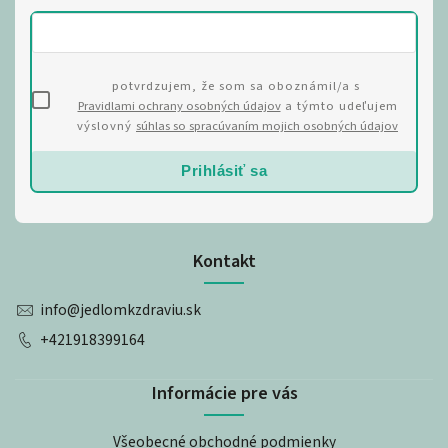
potvrdzujem, že som sa oboznámil/a s
Pravidlami ochrany osobných údajov
a týmto udeľujem
výslovný
súhlas so spracúvaním mojich osobných údajov
Prihlásiť sa
Kontakt
info
@
jedlomkzdraviu.sk
+421918399164
Informácie pre vás
Všeobecné obchodné podmienky