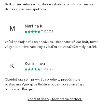
Balík prišiel veľmi rýchlo, dobre zabalený.. v nutri som mala aj
darček super som spokojná:)
Martina K.
M
7.11.2025
Veľká spokojnosť s objednávkou. Objednané už viac krát, tovar
vždy starostlivo zabalený a v balíku bol zakaždým malý darček.
Kvetoslava
K
19.9.2025
Objednávala som prvýkrát a produkty predčili moje
očakávania.Vynikajúce.Určite si budem objednávať aj v
budúcnosti.Ďakujem
Zobraziť všetky hodnotenia obchodu