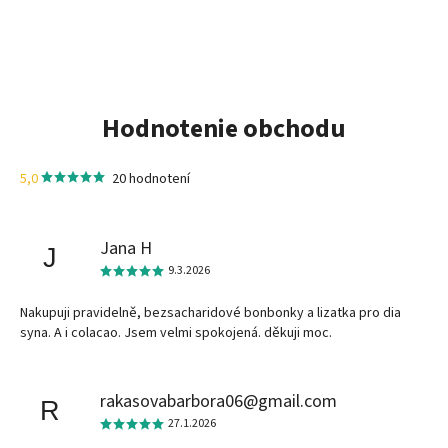
Hodnotenie obchodu
5,0
20 hodnotení
Jana H
J
9.3.2026
Nakupuji pravidelně, bezsacharidové bonbonky a lizatka pro dia
syna. A i colacao. Jsem velmi spokojená. děkuji moc.
rakasovabarbora06@gmail.com
R
27.1.2026