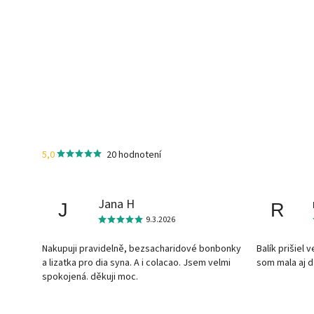
5,0
20 hodnotení
Jana H
J
R
9.3.2026
Nakupuji pravidelně, bezsacharidové bonbonky
Balík prišiel 
a lizatka pro dia syna. A i colacao. Jsem velmi
som mala aj 
spokojená. děkuji moc.