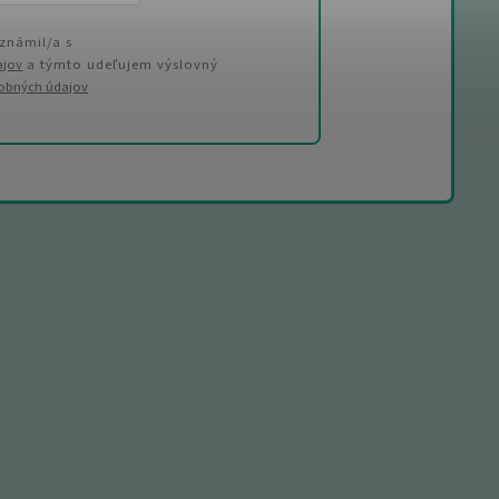
známil/a s
ajov
a týmto udeľujem výslovný
sobných údajov