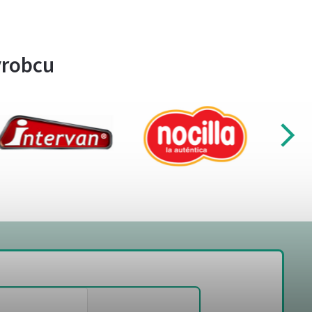
ýrobcu