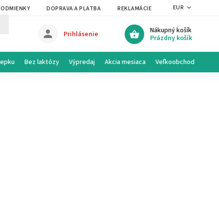
EUR
PODMIENKY
DOPRAVA A PLATBA
REKLAMÁCIE A VRÁTENIE
PRAVI
Nákupný košík
Prihlásenie
Prázdny košík
lepku
Bez laktózy
Výpredaj
Akcia mesiaca
Veľkoobchod