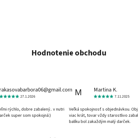
Hodnotenie obchodu
rakasovabarbora06@gmail.com
Martina K.
M
27.1.2026
7.11.2025
veľmi rýchlo, dobre zabalený.. v nutri
Veľká spokojnosť s objednávkou. Ob
darček super som spokojná:)
viac krát, tovar vždy starostlivo zaba
balíku bol zakaždým malý darček.