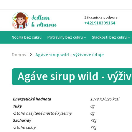
Zákaznícka podpora:
+421918399164
Nocilla bez cukru
Potraviny bez cukru
Sladkosti bez cukru
Domov
Agáve sirup wild - výživové údaje
/
Agáve sirup wild - výži
Energetická hodnota
1379 KJ/326 kcal
Tuky
0g
-z toho nasýtené mastné kyseliny
0g
Sacharidy
78g
-z toho cukry
77g