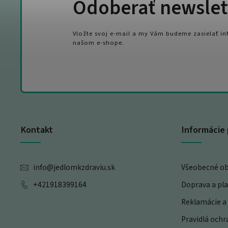
Odoberať newslet
Vložte svoj e-mail a my Vám budeme zasielať i
našom e-shope.
Kontakt
Informácie 
info
@
jedlomkzdraviu.sk
Všeobecné o
+421918399164
Doprava a pl
Reklamácie a 
Pravidlá och