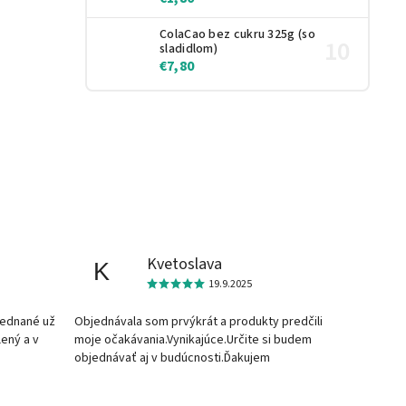
ColaCao bez cukru 325g (so
sladidlom)
€7,80
Kvetoslava
K
19.9.2025
jednané už
Objednávala som prvýkrát a produkty predčili
lený a v
moje očakávania.Vynikajúce.Určite si budem
objednávať aj v budúcnosti.Ďakujem