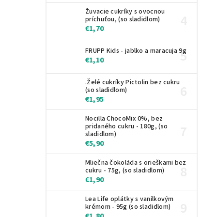
Žuvacie cukríky s ovocnou
príchuťou, (so sladidlom)
€1,70
FRUPP Kids - jablko a maracuja 9g
€1,10
.Želé cukríky Pictolin bez cukru
(so sladidlom)
€1,95
Nocilla ChocoMix 0%, bez
pridaného cukru - 180g, (so
sladidlom)
€5,90
Mliečna čokoláda s orieškami bez
cukru - 75g, (so sladidlom)
€1,90
Lea Life oplátky s vanilkovým
krémom - 95g (so sladidlom)
€1,80