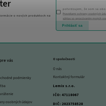
ter
potvrdzujem, že som sa obo
Pravidlami ochrany osobných úd
nformácie o nových produktoch na
súhlas so spracúvaním mojich o
Prihlásiť sa
O spoločnosti
pre vás
O nás
Kontaktný formulár
bchodné podmienky
atba
Lemix s.r.o.
vrátenie
IČO: 47118067
rany osobných údajov
DIČ: 2023758528