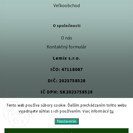
Veľkoobchod
O spoločnosti
O nás
Kontaktný formulár
Lemix s.r.o.
IČO: 47118067
DIČ: 2023758528
IČ DPH: SK2023758528
Tento web používa súbory cookie. Ďalším prechádzaním tohto webu
vyjadrujete súhlas s ich používaním. Viac informácií
tu
.
Copyright 2026
Jedlom k zdraviu
. Všetky práva vyhradené.
Nastavenie
Upraviť nastavenie cookies
Vytvořil
Shoptet
| Design
Shoptak.cz