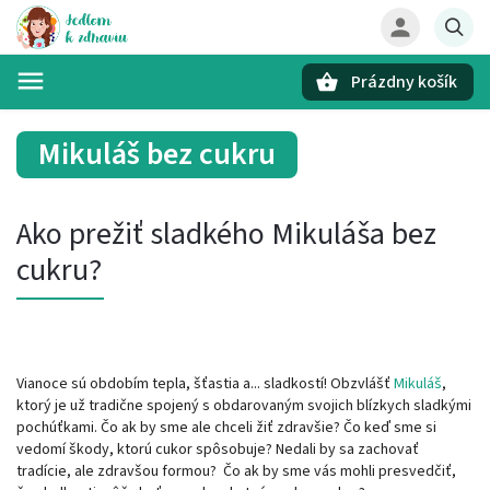
Prázdny košík
Hľadať
Mikuláš bez cukru
Ako prežiť sladkého Mikuláša bez
cukru?
Vianoce sú obdobím tepla, šťastia a... sladkostí! Obzvlášť
Mikuláš
,
ktorý je už tradične spojený s obdarovaným svojich blízkych sladkými
pochúťkami. Čo ak by sme ale chceli žiť zdravšie? Čo keď sme si
vedomí škody, ktorú cukor spôsobuje? Nedali by sa zachovať
tradície, ale zdravšou formou? Čo ak by sme vás mohli presvedčiť,