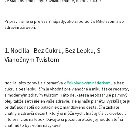
že sladkosti môžu byť rovnako chutné, no bez cukru?
Pripravili sme si pre vás 3 nápady, ako si poradiť s Mikulášom a so
zdravím zároveň.
1. Nocilla - Bez Cukru, Bez Lepku, S
Vianočným Twistom
Nocilla, táto zdravšia alternatíva k
čokoládovým nátierkam
, je bez
cukru a bez lepku, čím je vhodná pre vianočné a mikulášske recepty,
s moderným zdravím twistom. Táto delikatesa neobsahuje palmový
olej, takže šetrí nielen vaše zdravie, ale aj našu planétu. Vyskúšajte ju
pridať ako náplň do palaciniek z mandlového cesta, čím získate
chutný a zdravší dezert, ktorý si môžu vychutnať aj tí s cukrovkou či
intoleranciou na lepok. Dávajte si pozor, pretože jej neodolateľná
chuť môže byť veľmi návyková!