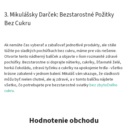
3. Mikulášsky Darček: Bezstarostné Požitky
Bez Cukru
Ak nemáte čas vyberať a zabaľovať jednotlivé produkty, ale stále
túžite po sladkých pochúťkach bez cukru, máme pre vás riešenie.
Otvorte tento nádherný balíček a objavte v ňom rozmanité zdravé
pochúťky. Bezstarostne si doprajte nátierky, cukríky, šťavnaté želé,
horkú čokoládu, zdravú tyčinku a cukríky na upokojenie hrdla - všetko
krásne zabalené v jednom balení. Mikuláš vám ukazuje, že sladkosti
môžu byť nielen chutné, ale aj zdravé, a v tomto balíčku nájdete
všetko, čo potrebujete pre bezstarostné sviatky
bez zbytočného
cukru
.
Hodnotenie obchodu