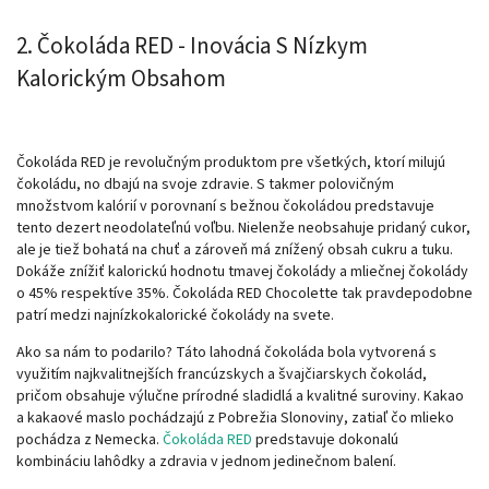
2. Čokoláda RED - Inovácia S Nízkym
Kalorickým Obsahom
Čokoláda RED je revolučným produktom pre všetkých, ktorí milujú
čokoládu, no dbajú na svoje zdravie. S takmer polovičným
množstvom kalórií v porovnaní s bežnou čokoládou predstavuje
tento dezert neodolateľnú voľbu. Nielenže neobsahuje pridaný cukor,
ale je tiež bohatá na chuť a zároveň má znížený obsah cukru a tuku.
Dokáže znížiť kalorickú hodnotu tmavej čokolády a mliečnej čokolády
o 45% respektíve 35%. Čokoláda RED Chocolette tak pravdepodobne
patrí medzi najnízkokalorické čokolády na svete.
Ako sa nám to podarilo? Táto lahodná čokoláda bola vytvorená s
využitím najkvalitnejších francúzskych a švajčiarskych čokolád,
pričom obsahuje výlučne prírodné sladidlá a kvalitné suroviny. Kakao
a kakaové maslo pochádzajú z Pobrežia Slonoviny, zatiaľ čo mlieko
pochádza z Nemecka.
Čokoláda RED
predstavuje dokonalú
kombináciu lahôdky a zdravia v jednom jedinečnom balení.