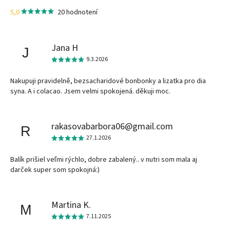
5,0
20 hodnotení
Jana H
J
9.3.2026
Nakupuji pravidelně, bezsacharidové bonbonky a lizatka pro dia
syna. A i colacao. Jsem velmi spokojená. děkuji moc.
rakasovabarbora06@gmail.com
R
27.1.2026
Balík prišiel veľmi rýchlo, dobre zabalený.. v nutri som mala aj
darček super som spokojná:)
Martina K.
M
7.11.2025