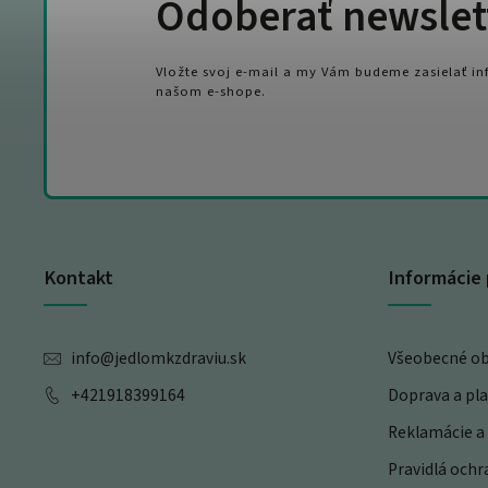
Odoberať newslet
Vložte svoj e-mail a my Vám budeme zasielať i
našom e-shope.
Kontakt
Informácie 
info
@
jedlomkzdraviu.sk
Všeobecné o
+421918399164
Doprava a pl
Reklamácie a 
Pravidlá och