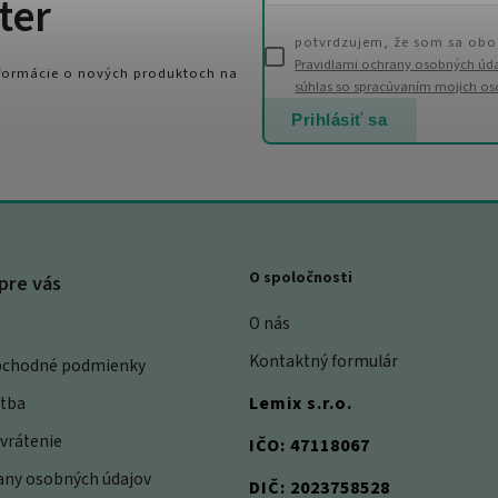
ter
potvrdzujem, že som sa obo
Pravidlami ochrany osobných úd
nformácie o nových produktoch na
súhlas so spracúvaním mojich o
Prihlásiť sa
O spoločnosti
pre vás
O nás
Kontaktný formulár
bchodné podmienky
atba
Lemix s.r.o.
vrátenie
IČO: 47118067
rany osobných údajov
DIČ: 2023758528