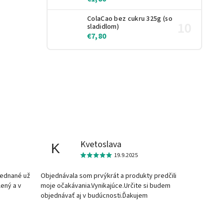
ColaCao bez cukru 325g (so
sladidlom)
€7,80
Kvetoslava
K
19.9.2025
jednané už
Objednávala som prvýkrát a produkty predčili
lený a v
moje očakávania.Vynikajúce.Určite si budem
objednávať aj v budúcnosti.Ďakujem