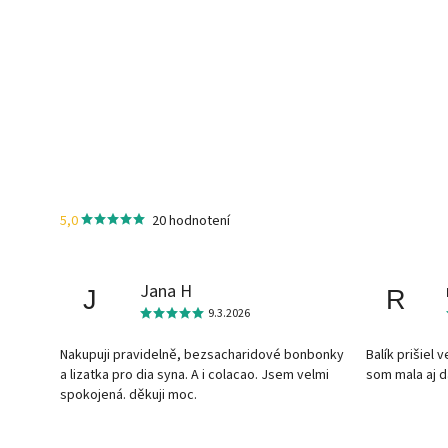
5,0
20 hodnotení
Jana H
J
R
9.3.2026
Nakupuji pravidelně, bezsacharidové bonbonky
Balík prišiel 
a lizatka pro dia syna. A i colacao. Jsem velmi
som mala aj 
spokojená. děkuji moc.