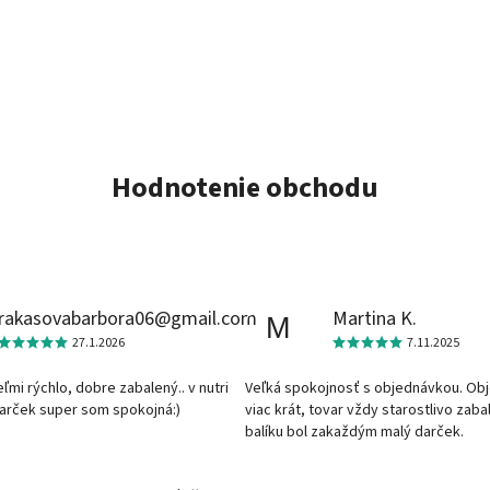
Hodnotenie obchodu
rakasovabarbora06@gmail.com
Martina K.
M
27.1.2026
7.11.2025
veľmi rýchlo, dobre zabalený.. v nutri
Veľká spokojnosť s objednávkou. Ob
darček super som spokojná:)
viac krát, tovar vždy starostlivo zaba
balíku bol zakaždým malý darček.