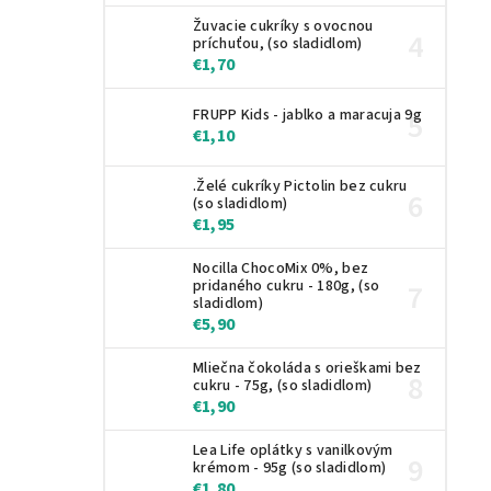
Žuvacie cukríky s ovocnou
príchuťou, (so sladidlom)
€1,70
FRUPP Kids - jablko a maracuja 9g
€1,10
.Želé cukríky Pictolin bez cukru
(so sladidlom)
€1,95
Nocilla ChocoMix 0%, bez
pridaného cukru - 180g, (so
sladidlom)
€5,90
Mliečna čokoláda s orieškami bez
cukru - 75g, (so sladidlom)
€1,90
Lea Life oplátky s vanilkovým
krémom - 95g (so sladidlom)
€1,80