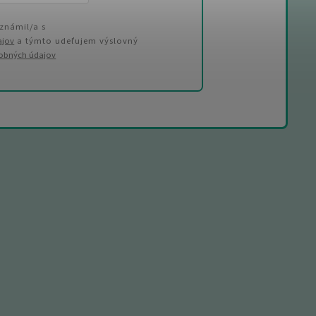
známil/a s
ajov
a týmto udeľujem výslovný
sobných údajov