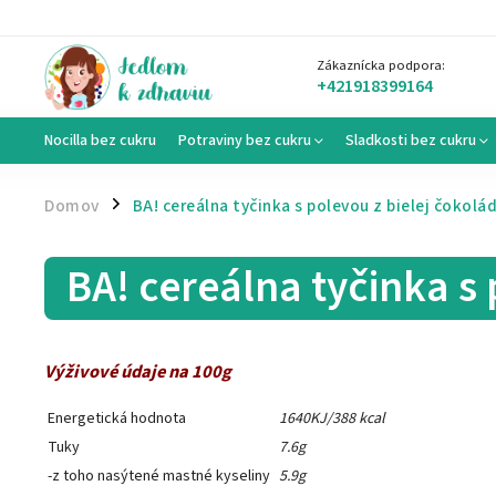
Zákaznícka podpora:
+421918399164
Nocilla bez cukru
Potraviny bez cukru
Sladkosti bez cukru
Domov
BA! cereálna tyčinka s polevou z bielej čokolá
/
BA! cereálna tyčinka s 
Výživové údaje na 100g
Energetická hodnota
1640KJ/388 kcal
Tuky
7.6g
-z toho nasýtené mastné kyseliny
5.9g