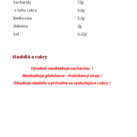
Sacharidy
73g
-z toho cukry
4.6g
Bielkovina
5.5g
Vláknina
3g
Soľ
0,32g
Sladidlá a cukry
Výrobok neobsahuje sacharózu !
Neobsahuje glukózovo - fruktózový sirup !
Obsahuje sladidlo a prírodne sa vyskytujúce cukry !