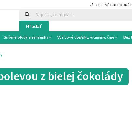
VŠEOBECNÉ OBCHODNÉ 
Hľadať
Sušené plody a semienka
Výživové doplnky, vitamíny, čaje
Bez 
dy
polevou z bielej čokolády