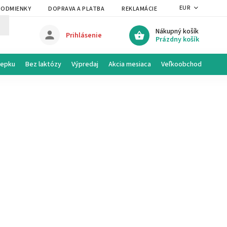
EUR
PODMIENKY
DOPRAVA A PLATBA
REKLAMÁCIE A VRÁTENIE
PRAVI
Nákupný košík
Prihlásenie
Prázdny košík
lepku
Bez laktózy
Výpredaj
Akcia mesiaca
Veľkoobchod