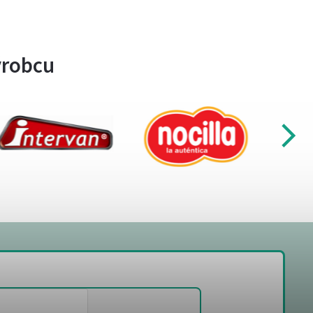
ýrobcu