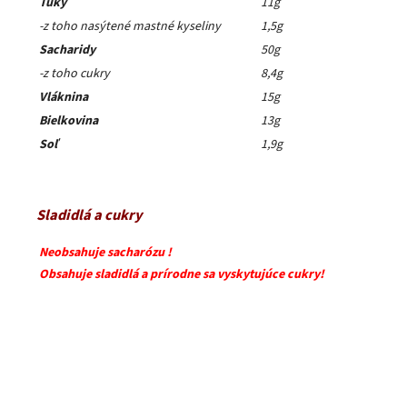
Tuky
11g
-z toho nasýtené mastné kyseliny
1,5g
Sacharidy
50g
-z toho cukry
8,4g
Vláknina
15g
Bielkovina
13g
Soľ
1,9g
Sladidlá a cukry
Neobsahuje sacharózu !
Obsahuje sladidlá a prírodne sa vyskytujúce cukry!