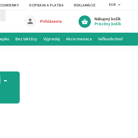
EUR
PODMIENKY
DOPRAVA A PLATBA
REKLAMÁCIE A VRÁTENIE
PRAVI
Nákupný košík
Prihlásenie
Prázdny košík
lepku
Bez laktózy
Výpredaj
Akcia mesiaca
Veľkoobchod
 -