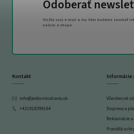
Odoberať newslet
Vložte svoj e-mail a my Vám budeme zasielať i
našom e-shope.
Kontakt
Informácie 
info
@
jedlomkzdraviu.sk
Všeobecné o
+421918399164
Doprava a pl
Reklamácie a 
Pravidlá och