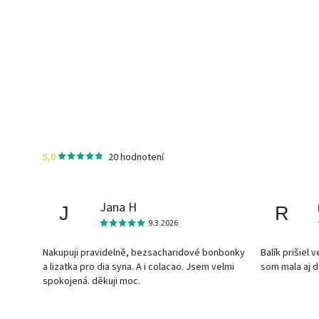
5,0
20 hodnotení
Jana H
J
R
9.3.2026
Nakupuji pravidelně, bezsacharidové bonbonky
Balík prišiel 
a lizatka pro dia syna. A i colacao. Jsem velmi
som mala aj 
spokojená. děkuji moc.