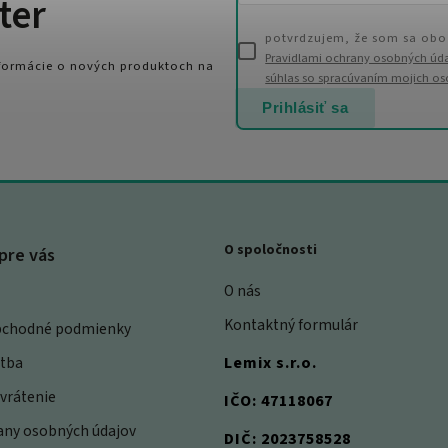
ter
potvrdzujem, že som sa obo
Pravidlami ochrany osobných úd
nformácie o nových produktoch na
súhlas so spracúvaním mojich o
Prihlásiť sa
O spoločnosti
pre vás
O nás
Kontaktný formulár
bchodné podmienky
atba
Lemix s.r.o.
vrátenie
IČO: 47118067
rany osobných údajov
DIČ: 2023758528