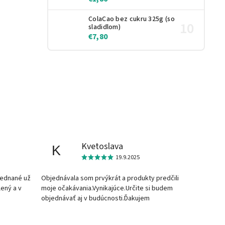
ColaCao bez cukru 325g (so
sladidlom)
€7,80
Kvetoslava
K
19.9.2025
jednané už
Objednávala som prvýkrát a produkty predčili
lený a v
moje očakávania.Vynikajúce.Určite si budem
objednávať aj v budúcnosti.Ďakujem