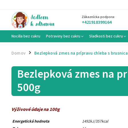
Zákaznícka podpora:
+421918399164
Nocilla bez cukru
Potraviny bez cukru
Sladkosti bez cukru
Domov
Bezlepková zmes na prípravu chleba s brusnica
/
Bezlepková zmes na prí
500g
Výživové údaje na 100g
Energetická hodnota
1492kJ/357kcal