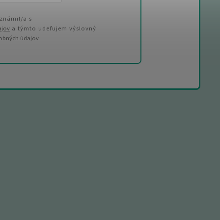
známil/a s
ajov
a týmto udeľujem výslovný
sobných údajov