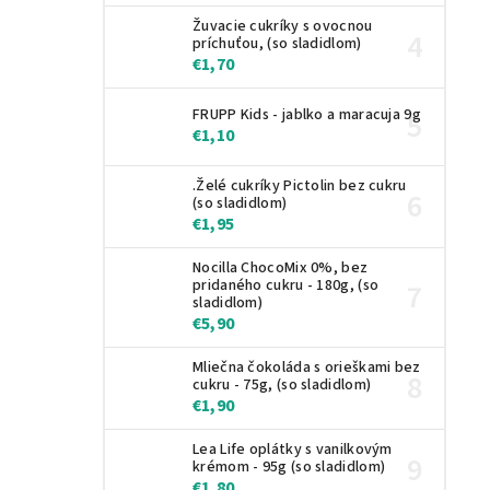
Žuvacie cukríky s ovocnou
príchuťou, (so sladidlom)
€1,70
FRUPP Kids - jablko a maracuja 9g
€1,10
.Želé cukríky Pictolin bez cukru
(so sladidlom)
€1,95
Nocilla ChocoMix 0%, bez
pridaného cukru - 180g, (so
sladidlom)
€5,90
Mliečna čokoláda s orieškami bez
cukru - 75g, (so sladidlom)
€1,90
Lea Life oplátky s vanilkovým
krémom - 95g (so sladidlom)
€1,80