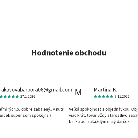
Hodnotenie obchodu
rakasovabarbora06@gmail.com
Martina K.
M
27.1.2026
7.11.2025
veľmi rýchlo, dobre zabalený.. v nutri
Veľká spokojnosť s objednávkou. Ob
darček super som spokojná:)
viac krát, tovar vždy starostlivo zaba
balíku bol zakaždým malý darček.