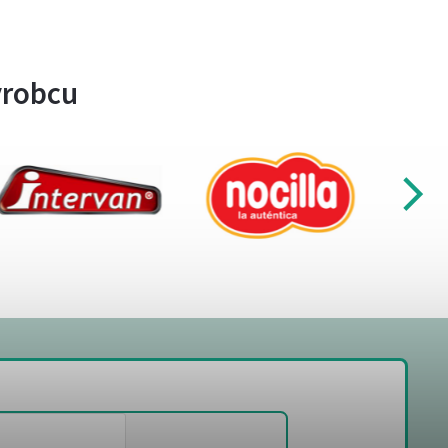
ýrobcu