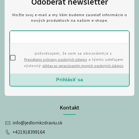
Odoberať newsletter
Vložte svoj e-mail a my Vám budeme zasielať informácie o
nových produktoch na našom e-shope.
potvrdzujem, že som sa oboznámil/a s
Pravidlami ochrany osobných údajov
a týmto udeľujem
výslovný
súhlas so spracúvaním mojich osobných údajov
Prihlásiť sa
Kontakt
info
@
jedlomkzdraviu.sk
+421918399164