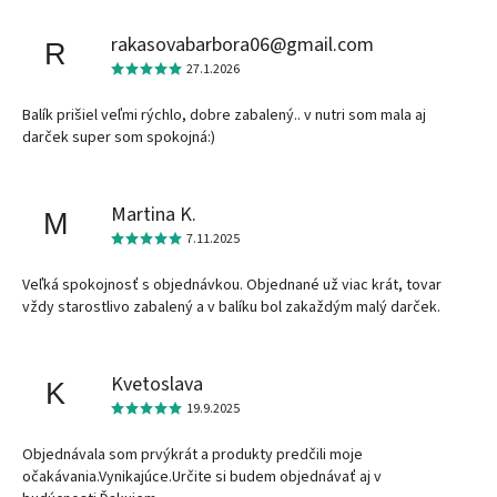
rakasovabarbora06@gmail.com
R
27.1.2026
Balík prišiel veľmi rýchlo, dobre zabalený.. v nutri som mala aj
darček super som spokojná:)
Martina K.
M
7.11.2025
Veľká spokojnosť s objednávkou. Objednané už viac krát, tovar
vždy starostlivo zabalený a v balíku bol zakaždým malý darček.
Kvetoslava
K
19.9.2025
Objednávala som prvýkrát a produkty predčili moje
očakávania.Vynikajúce.Určite si budem objednávať aj v