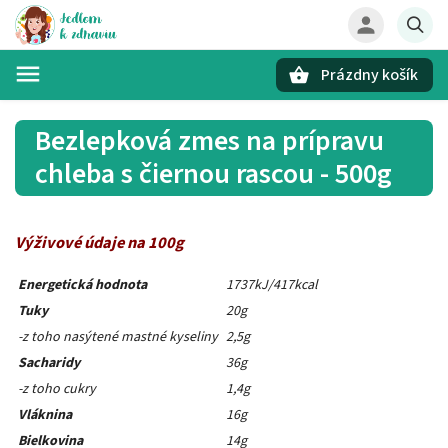
Prázdny košík
Hľadať
Bezlepková zmes na prípravu
chleba s čiernou rascou - 500g
Výživové údaje na 100g
Energetická hodnota
1737kJ/417kcal
Tuky
20g
-z toho nasýtené mastné kyseliny
2,5g
Sacharidy
36g
-z toho cukry
1,4g
Vláknina
16g
Bielkovina
14g