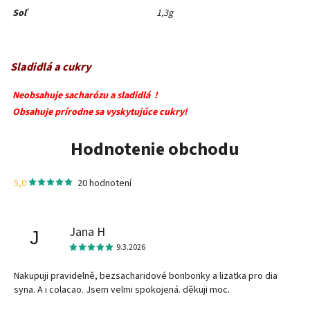
Soľ
1,3g
Sladidlá a cukry
Neobsahuje sacharózu a sladidlá !
Obsahuje prírodne sa vyskytujúce cukry!
Hodnotenie obchodu
5,0
20 hodnotení
Jana H
J
9.3.2026
Nakupuji pravidelně, bezsacharidové bonbonky a lizatka pro dia
syna. A i colacao. Jsem velmi spokojená. děkuji moc.