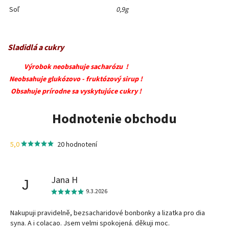
Soľ
0,9g
Sladidlá a cukry
Výrobok neobsahuje sacharózu !
Neobsahuje glukózovo - fruktózový sirup !
Obsahuje prírodne sa vyskytujúce cukry !
Hodnotenie obchodu
5,0
20 hodnotení
Jana H
J
9.3.2026
Nakupuji pravidelně, bezsacharidové bonbonky a lizatka pro dia
syna. A i colacao. Jsem velmi spokojená. děkuji moc.