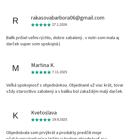
rakasovabarbora06@gmail.com
R
27.1.2026
Balík prišiel veľmi rýchlo, dobre zabalený.. v nutri som mala aj
darček super som spokojná:)
Martina K.
M
7.11.2025
Veľká spokojnosť s objednávkou. Objednané už viac krát, tovar
vždy starostlivo zabalený a v balíku bol zakaždým malý darček.
Kvetoslava
K
19.9.2025
Objednávala som prvýkrát a produkty predčili moje
očakávania.Vynikajúce.Určite si budem objednávať aj v