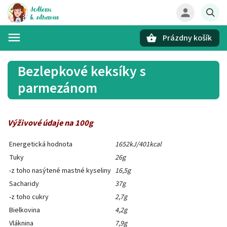
Prázdny košík
Hľadať
Bezlepkové keksíky s
parmezánom
Výživové údaje na 100g
Energetická hodnota
1652kJ/401kcal
Tuky
26g
-z toho nasýtené mastné kyseliny
16,5g
Sacharidy
37g
-z toho cukry
2,7g
Bielkovina
4,2g
Vláknina
7,9g