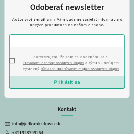
Odoberať newsletter
Vložte svoj e-mail a my Vám budeme zasielať informácie o
nových produktoch na našom e-shope.
potvrdzujem, že som sa oboznámil/a s
Pravidlami ochrany osobných údajov
a týmto udeľujem
výslovný
súhlas so spracúvaním mojich osobných údajov
Prihlásiť sa
Kontakt
info
@
jedlomkzdraviu.sk
+421918399164