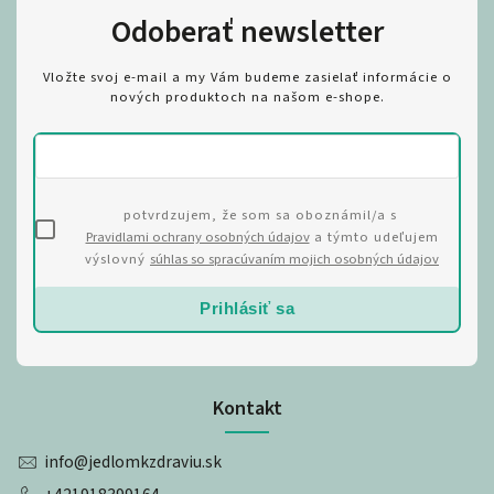
Odoberať newsletter
Vložte svoj e-mail a my Vám budeme zasielať informácie o
nových produktoch na našom e-shope.
potvrdzujem, že som sa oboznámil/a s
Pravidlami ochrany osobných údajov
a týmto udeľujem
výslovný
súhlas so spracúvaním mojich osobných údajov
Prihlásiť sa
Kontakt
info
@
jedlomkzdraviu.sk