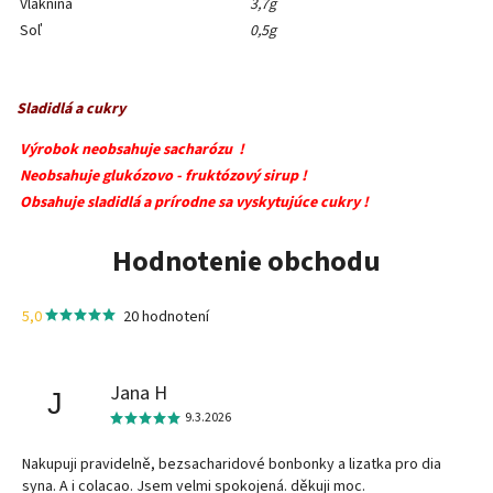
Vláknina
3,7g
Soľ
0,5g
Sladidlá a cukry
Výrobok neobsahuje sacharózu !
Neobsahuje glukózovo - fruktózový sirup !
Obsahuje sladidlá a prírodne sa vyskytujúce cukry !
Hodnotenie obchodu
5,0
20 hodnotení
Jana H
J
9.3.2026
Nakupuji pravidelně, bezsacharidové bonbonky a lizatka pro dia
syna. A i colacao. Jsem velmi spokojená. děkuji moc.