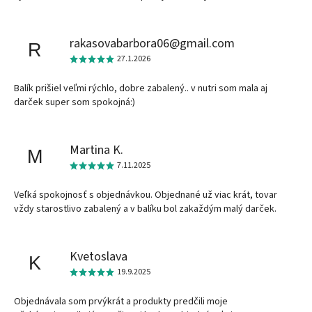
rakasovabarbora06@gmail.com
R
27.1.2026
Balík prišiel veľmi rýchlo, dobre zabalený.. v nutri som mala aj
darček super som spokojná:)
Martina K.
M
7.11.2025
Veľká spokojnosť s objednávkou. Objednané už viac krát, tovar
vždy starostlivo zabalený a v balíku bol zakaždým malý darček.
Kvetoslava
K
19.9.2025
Objednávala som prvýkrát a produkty predčili moje