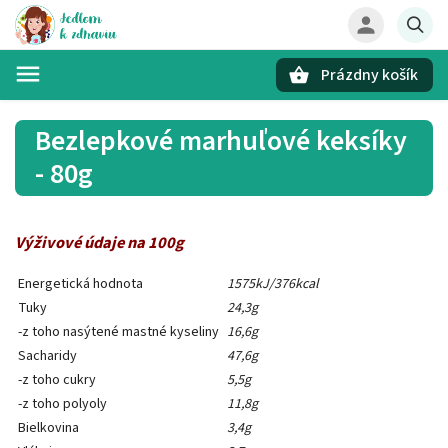
Prázdny košík
Hľadať
Bezlepkové marhuľové keksíky
- 80g
Výživové údaje na 100g
Energetická hodnota
1575kJ/376kcal
Tuky
24,3g
-z toho nasýtené mastné kyseliny
16,6g
Sacharidy
47,6g
-z toho cukry
5,5g
-z toho polyoly
11,8g
Bielkovina
3,4g