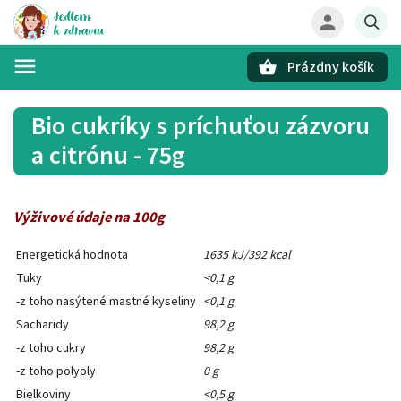
Prázdny košík
Hľadať
Bio cukríky s príchuťou zázvoru
a citrónu - 75g
Výživové údaje na 100g
Energetická hodnota
1635 kJ/392 kcal
Tuky
<0,1 g
-z toho nasýtené mastné kyseliny
<0,1 g
Sacharidy
98,2 g
-z toho cukry
98,2 g
-z toho polyoly
0 g
Bielkoviny
<0,5 g