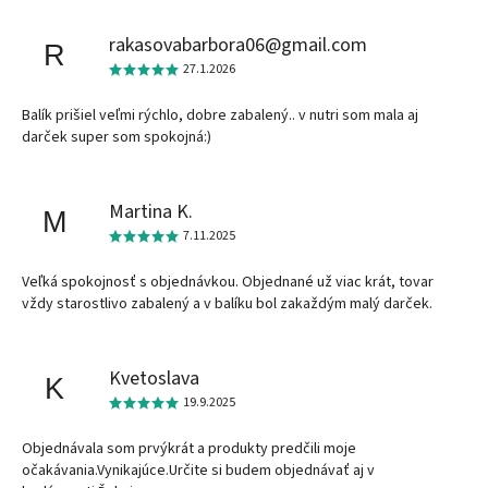
rakasovabarbora06@gmail.com
R
27.1.2026
Balík prišiel veľmi rýchlo, dobre zabalený.. v nutri som mala aj
darček super som spokojná:)
Martina K.
M
7.11.2025
Veľká spokojnosť s objednávkou. Objednané už viac krát, tovar
vždy starostlivo zabalený a v balíku bol zakaždým malý darček.
Kvetoslava
K
19.9.2025
Objednávala som prvýkrát a produkty predčili moje
očakávania.Vynikajúce.Určite si budem objednávať aj v