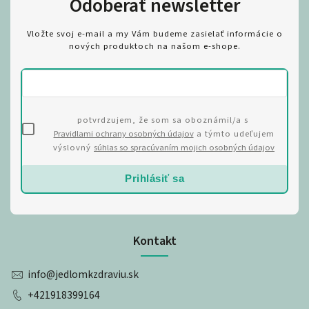
Odoberať newsletter
Vložte svoj e-mail a my Vám budeme zasielať informácie o
nových produktoch na našom e-shope.
potvrdzujem, že som sa oboznámil/a s
Pravidlami ochrany osobných údajov
a týmto udeľujem
výslovný
súhlas so spracúvaním mojich osobných údajov
Prihlásiť sa
Kontakt
info
@
jedlomkzdraviu.sk
+421918399164