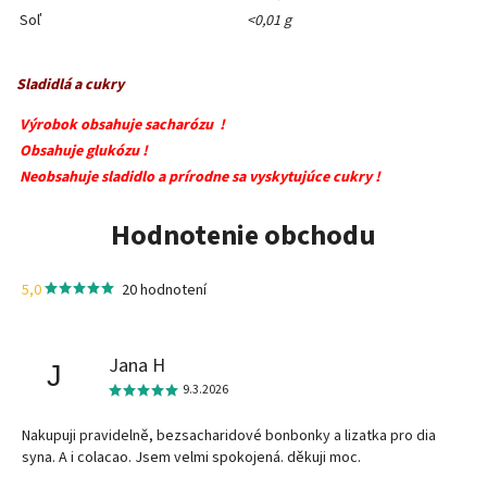
Soľ
<0,01 g
Sladidlá a cukry
Výrobok obsahuje sacharózu !
Obsahuje glukózu !
Neobsahuje sladidlo a prírodne sa vyskytujúce cukry !
Hodnotenie obchodu
5,0
20 hodnotení
Jana H
J
9.3.2026
Nakupuji pravidelně, bezsacharidové bonbonky a lizatka pro dia
syna. A i colacao. Jsem velmi spokojená. děkuji moc.