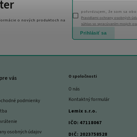
ter
potvrdzujem, že som sa obo
Pravidlami ochrany osobných úd
nformácie o nových produktoch na
súhlas so spracúvaním mojich o
Prihlásiť sa
O spoločnosti
pre vás
O nás
Kontaktný formulár
bchodné podmienky
atba
Lemix s.r.o.
vrátenie
IČO: 47118067
rany osobných údajov
DIČ: 2023758528