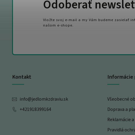
Odoberať newslet
Vložte svoj e-mail a my Vám budeme zasielať i
našom e-shope.
Kontakt
Informácie 
info
@
jedlomkzdraviu.sk
Všeobecné o
+421918399164
Doprava a pl
Reklamácie a 
Pravidlá och