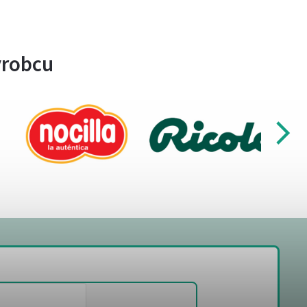
ýrobcu