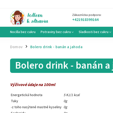
Zákaznícka podpora:
+421918399164
Nocilla bez cukru
Potraviny bez cukru
Sladkosti bez cukru
Domov
Bolero drink - banán a jahoda
/
Bolero drink - banán a
Výživové údaje na 100ml
Energetická hodnota
5 KJ/1 kcal
Tuky
0g
-z toho nasýtené mastné kyseliny
0g