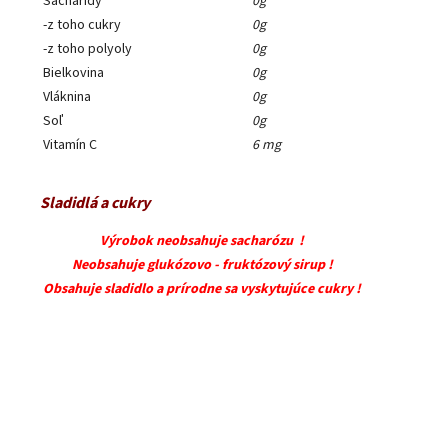
Sacharidy
0g
-z toho cukry
0g
-z toho polyoly
0g
Bielkovina
0g
Vláknina
0g
Soľ
0g
Vitamín C
6 mg
Sladidlá a cukry
Výrobok neobsahuje sacharózu !
Neobsahuje glukózovo - fruktózový sirup !
Obsahuje sladidlo a prírodne sa vyskytujúce cukry !