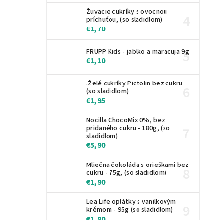
Žuvacie cukríky s ovocnou
príchuťou, (so sladidlom)
€1,70
FRUPP Kids - jablko a maracuja 9g
€1,10
.Želé cukríky Pictolin bez cukru
(so sladidlom)
€1,95
Nocilla ChocoMix 0%, bez
pridaného cukru - 180g, (so
sladidlom)
€5,90
Mliečna čokoláda s orieškami bez
cukru - 75g, (so sladidlom)
€1,90
Lea Life oplátky s vanilkovým
krémom - 95g (so sladidlom)
€1,80