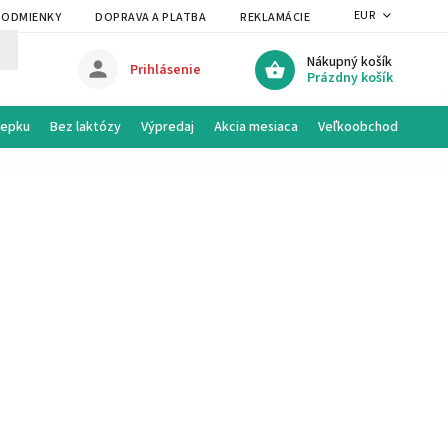
EUR
PODMIENKY
DOPRAVA A PLATBA
REKLAMÁCIE A VRÁTENIE
PRAVI
Nákupný košík
Prihlásenie
Prázdny košík
lepku
Bez laktózy
Výpredaj
Akcia mesiaca
Veľkoobchod