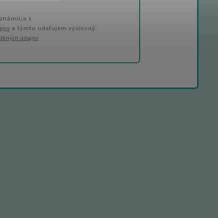
známil/a s
ajov
a týmto udeľujem výslovný
sobných údajov