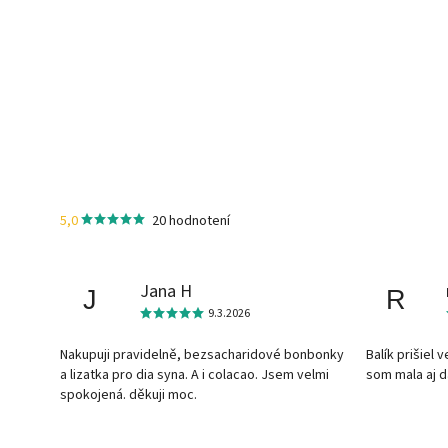
5,0
20 hodnotení
Jana H
J
R
9.3.2026
Nakupuji pravidelně, bezsacharidové bonbonky
Balík prišiel 
a lizatka pro dia syna. A i colacao. Jsem velmi
som mala aj 
spokojená. děkuji moc.