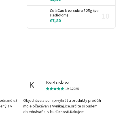
ColaCao bez cukru 325g (so
sladidlom)
€7,80
Kvetoslava
K
19.9.2025
jednané už
Objednávala som prvýkrát a produkty predčili
lený a v
moje očakávania.Vynikajúce.Určite si budem
objednávať aj v budúcnosti.Ďakujem