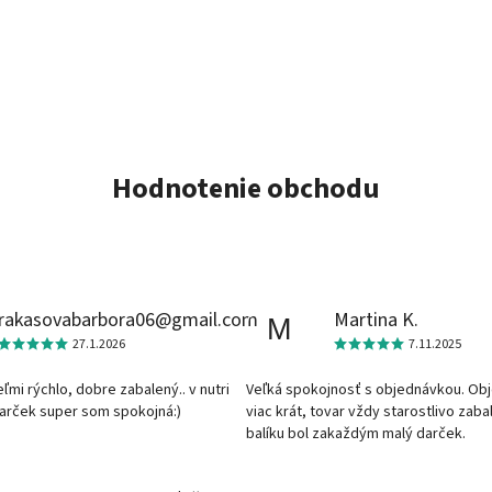
Hodnotenie obchodu
rakasovabarbora06@gmail.com
Martina K.
M
27.1.2026
7.11.2025
veľmi rýchlo, dobre zabalený.. v nutri
Veľká spokojnosť s objednávkou. Ob
darček super som spokojná:)
viac krát, tovar vždy starostlivo zaba
balíku bol zakaždým malý darček.