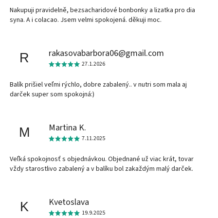
Nakupuji pravidelně, bezsacharidové bonbonky a lizatka pro dia
syna. A i colacao. Jsem velmi spokojená. děkuji moc.
rakasovabarbora06@gmail.com
R
27.1.2026
Balík prišiel veľmi rýchlo, dobre zabalený.. v nutri som mala aj
darček super som spokojná:)
Martina K.
M
7.11.2025
Veľká spokojnosť s objednávkou. Objednané už viac krát, tovar
vždy starostlivo zabalený a v balíku bol zakaždým malý darček.
Kvetoslava
K
19.9.2025