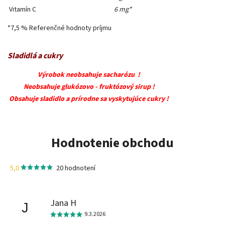
Vitamín C
6 mg*
*7,5 % Referenčné hodnoty príjmu
Sladidlá a cukry
Výrobok neobsahuje sacharózu !
Neobsahuje glukózovo - fruktózový sirup !
Obsahuje sladidlo a prírodne sa vyskytujúce cukry !
Hodnotenie obchodu
5,0
20 hodnotení
Jana H
J
9.3.2026