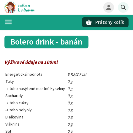
Prázdny košík
Hľadať
Bolero drink - banán
Výživové údaje na 100ml
Energetická hodnota
8 KJ/2 kcal
Tuky
0 g
-z toho nasýtené mastné kyseliny
0 g
Sacharidy
0 g
-z toho cukry
0 g
-z toho polyoly
0 g
Bielkovina
0 g
Vláknina
0 g
Soľ
0 g