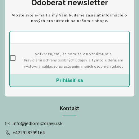
Odoberať newsletter
Vložte svoj e-mail a my Vám budeme zasielať informácie o
nových produktoch na našom e-shope.
potvrdzujem, že som sa oboznámil/a s
Pravidlami ochrany osobných údajov
a týmto udeľujem
výslovný
súhlas so spracúvaním mojich osobných údajov
Prihlásiť sa
Kontakt
info
@
jedlomkzdraviu.sk
+421918399164