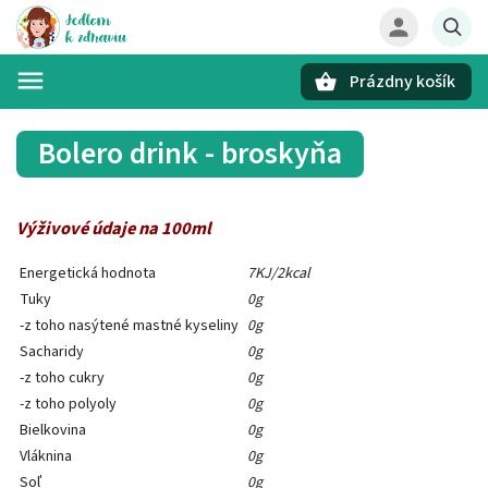
Prázdny košík
Hľadať
Bolero drink - broskyňa
Výživové údaje na 100ml
Energetická hodnota
7KJ/2kcal
Tuky
0g
-z toho nasýtené mastné kyseliny
0g
Sacharidy
0g
-z toho cukry
0g
-z toho polyoly
0g
Bielkovina
0g
Vláknina
0g
Soľ
0g