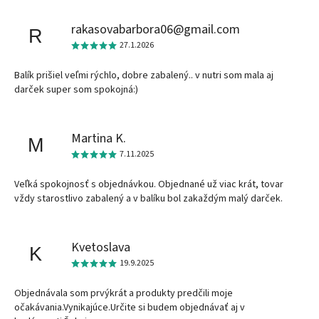
rakasovabarbora06@gmail.com
R
27.1.2026
Balík prišiel veľmi rýchlo, dobre zabalený.. v nutri som mala aj
darček super som spokojná:)
Martina K.
M
7.11.2025
Veľká spokojnosť s objednávkou. Objednané už viac krát, tovar
vždy starostlivo zabalený a v balíku bol zakaždým malý darček.
Kvetoslava
K
19.9.2025
Objednávala som prvýkrát a produkty predčili moje
očakávania.Vynikajúce.Určite si budem objednávať aj v