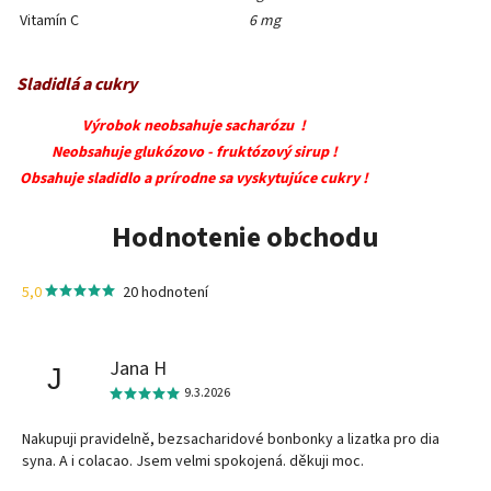
Vitamín C
6 mg
Sladidlá a cukry
Výrobok neobsahuje sacharózu !
Neobsahuje glukózovo - fruktózový sirup !
Obsahuje sladidlo a prírodne sa vyskytujúce cukry !
Hodnotenie obchodu
5,0
20 hodnotení
Jana H
J
9.3.2026
Nakupuji pravidelně, bezsacharidové bonbonky a lizatka pro dia
syna. A i colacao. Jsem velmi spokojená. děkuji moc.