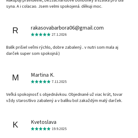
Nakupuji pravidelně, bezsacharidové bonbonky a lizatka pro dia
syna. A i colacao. Jsem velmi spokojená. děkuji moc.
rakasovabarbora06@gmail.com
R
27.1.2026
Balík prišiel veľmi rýchlo, dobre zabalený.. v nutri som mala aj
darček super som spokojná:)
Martina K.
M
7.11.2025
Veľká spokojnosť s objednávkou. Objednané už viac krát, tovar
vždy starostlivo zabalený a v balíku bol zakaždým malý darček.
Kvetoslava
K
19.9.2025