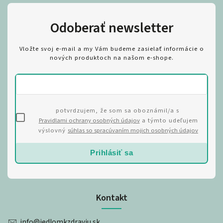
Odoberať newsletter
Vložte svoj e-mail a my Vám budeme zasielať informácie o
nových produktoch na našom e-shope.
potvrdzujem, že som sa oboznámil/a s
Pravidlami ochrany osobných údajov
a týmto udeľujem
výslovný
súhlas so spracúvaním mojich osobných údajov
Prihlásiť sa
Kontakt
info
@
jedlomkzdraviu.sk