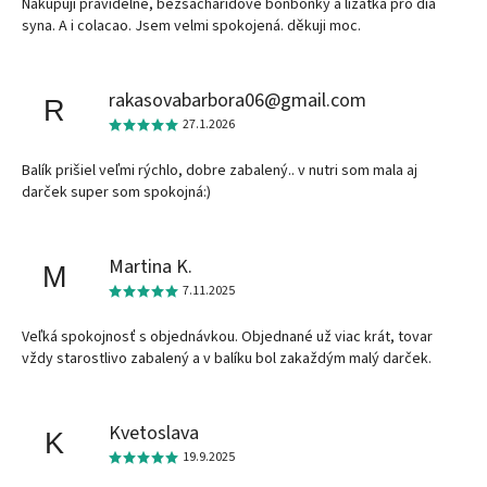
Nakupuji pravidelně, bezsacharidové bonbonky a lizatka pro dia
syna. A i colacao. Jsem velmi spokojená. děkuji moc.
rakasovabarbora06@gmail.com
R
27.1.2026
Balík prišiel veľmi rýchlo, dobre zabalený.. v nutri som mala aj
darček super som spokojná:)
Martina K.
M
7.11.2025
Veľká spokojnosť s objednávkou. Objednané už viac krát, tovar
vždy starostlivo zabalený a v balíku bol zakaždým malý darček.
Kvetoslava
K
19.9.2025