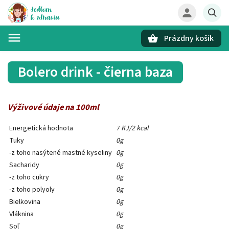
Prázdny košík
Hľadať
Bolero drink - čierna baza
Výživové údaje na 100ml
Energetická hodnota
7 KJ/2 kcal
Tuky
0g
-z toho nasýtené mastné kyseliny
0g
Sacharidy
0g
-z toho cukry
0g
-z toho polyoly
0g
Bielkovina
0g
Vláknina
0g
Soľ
0g