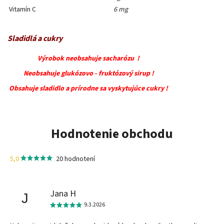
Vitamín C
6 mg
Sladidlá a cukry
Výrobok neobsahuje sacharózu !
Neobsahuje glukózovo - fruktózový sirup !
Obsahuje sladidlo a prírodne sa vyskytujúce cukry !
Hodnotenie obchodu
5,0
20 hodnotení
Jana H
J
9.3.2026