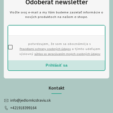
Odoberať newsletter
Vložte svoj e-mail a my Vám budeme zasielať informácie o
nových produktoch na našom e-shope.
potvrdzujem, že som sa oboznámil/a s
Pravidlami ochrany osobných údajov
a týmto udeľujem
výslovný
súhlas so spracúvaním mojich osobných údajov
Prihlásiť sa
Kontakt
info
@
jedlomkzdraviu.sk
+421918399164