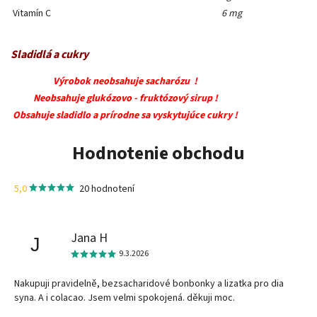
Vitamín C
6 mg
Sladidlá a cukry
Výrobok neobsahuje sacharózu !
Neobsahuje glukózovo - fruktózový sirup !
Obsahuje sladidlo a prírodne sa vyskytujúce cukry !
Hodnotenie obchodu
5,0
20 hodnotení
Jana H
J
9.3.2026
Nakupuji pravidelně, bezsacharidové bonbonky a lizatka pro dia
syna. A i colacao. Jsem velmi spokojená. děkuji moc.