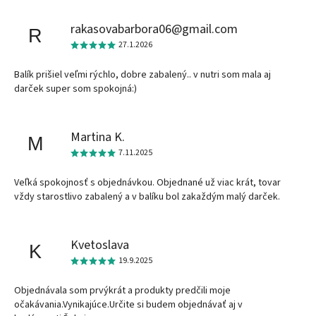
rakasovabarbora06@gmail.com
R
27.1.2026
Balík prišiel veľmi rýchlo, dobre zabalený.. v nutri som mala aj
darček super som spokojná:)
Martina K.
M
7.11.2025
Veľká spokojnosť s objednávkou. Objednané už viac krát, tovar
vždy starostlivo zabalený a v balíku bol zakaždým malý darček.
Kvetoslava
K
19.9.2025
Objednávala som prvýkrát a produkty predčili moje
očakávania.Vynikajúce.Určite si budem objednávať aj v