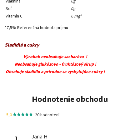
Vláknina
0g
Soľ
0g
Vitamín C
6 mg*
*7,5% Referenčná hodnota príjmu
Sladidlá a cukry
Výrobok neobsahuje sacharózu !
Neobsahuje glukózovo - fruktózový sirup !
Obsahuje sladidlo a prírodne sa vyskytujúce cukry !
Hodnotenie obchodu
5,0
20 hodnotení
Jana H
J