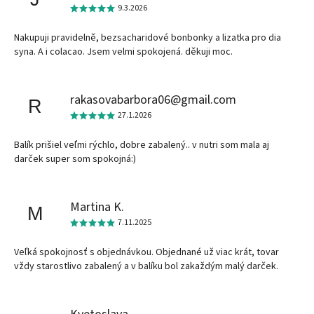
9.3.2026
Nakupuji pravidelně, bezsacharidové bonbonky a lizatka pro dia
syna. A i colacao. Jsem velmi spokojená. děkuji moc.
rakasovabarbora06@gmail.com
R
27.1.2026
Balík prišiel veľmi rýchlo, dobre zabalený.. v nutri som mala aj
darček super som spokojná:)
Martina K.
M
7.11.2025
Veľká spokojnosť s objednávkou. Objednané už viac krát, tovar
vždy starostlivo zabalený a v balíku bol zakaždým malý darček.