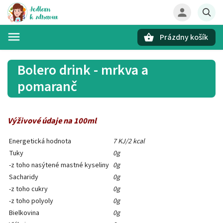
Prázdny košík
Hľadať
Bolero drink - mrkva a
pomaranč
Výživové údaje na 100ml
Energetická hodnota
7 KJ/2 kcal
Tuky
0g
-z toho nasýtené mastné kyseliny
0g
Sacharidy
0g
-z toho cukry
0g
-z toho polyoly
0g
Bielkovina
0g