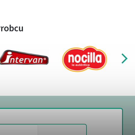
ýrobcu