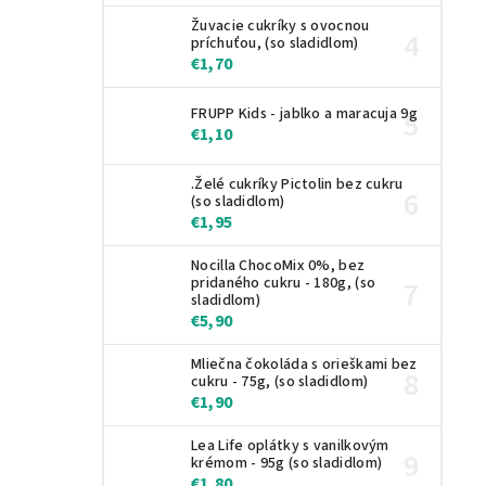
Žuvacie cukríky s ovocnou
príchuťou, (so sladidlom)
€1,70
FRUPP Kids - jablko a maracuja 9g
€1,10
.Želé cukríky Pictolin bez cukru
(so sladidlom)
€1,95
Nocilla ChocoMix 0%, bez
pridaného cukru - 180g, (so
sladidlom)
€5,90
Mliečna čokoláda s orieškami bez
cukru - 75g, (so sladidlom)
€1,90
Lea Life oplátky s vanilkovým
krémom - 95g (so sladidlom)
€1,80