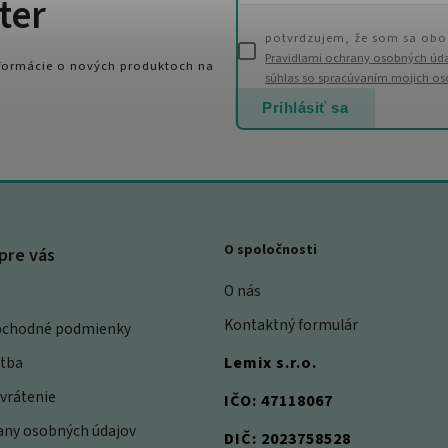
ter
potvrdzujem, že som sa obo
Pravidlami ochrany osobných úd
nformácie o nových produktoch na
súhlas so spracúvaním mojich o
Prihlásiť sa
O spoločnosti
pre vás
O nás
Kontaktný formulár
bchodné podmienky
atba
Lemix s.r.o.
vrátenie
IČO: 47118067
rany osobných údajov
DIČ: 2023758528