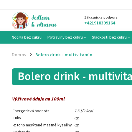
Zákaznícka podpora:
+421918399164
Nocilla bez cukru
Potraviny bez cukru
Sladkosti bez cukru
Domov
Bolero drink - multivitamín
/
Bolero drink - multivi
Výživové údaje na 100ml
Energetická hodnota
7 KJ/2 kcal
Tuky
0g
-z toho nasýtené mastné kyseliny
0g