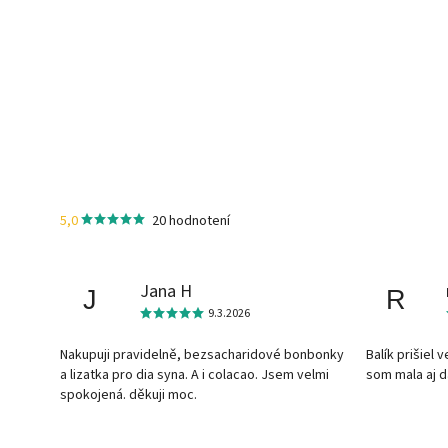
5,0
20 hodnotení
Jana H
J
R
9.3.2026
Nakupuji pravidelně, bezsacharidové bonbonky
Balík prišiel 
a lizatka pro dia syna. A i colacao. Jsem velmi
som mala aj 
spokojená. děkuji moc.