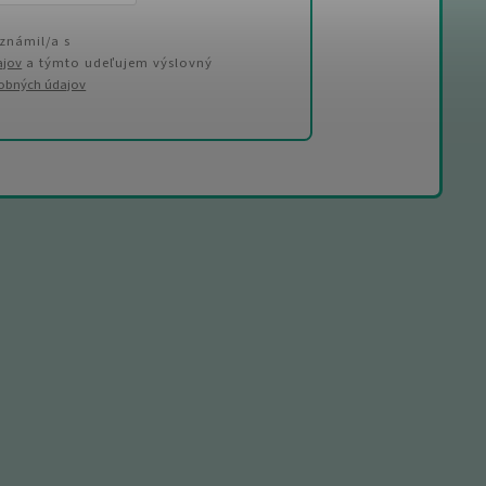
známil/a s
ajov
a týmto udeľujem výslovný
sobných údajov