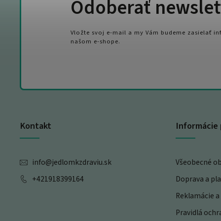
Odoberať newslet
Vložte svoj e-mail a my Vám budeme zasielať i
našom e-shope.
Kontakt
Informácie 
info
@
jedlomkzdraviu.sk
Všeobecné o
+421918399164
Doprava a pl
Reklamácie a 
Pravidlá och