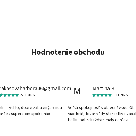
Hodnotenie obchodu
rakasovabarbora06@gmail.com
Martina K.
M
27.1.2026
7.11.2025
veľmi rýchlo, dobre zabalený.. v nutri
Veľká spokojnosť s objednávkou. Ob
darček super som spokojná:)
viac krát, tovar vždy starostlivo zaba
balíku bol zakaždým malý darček.