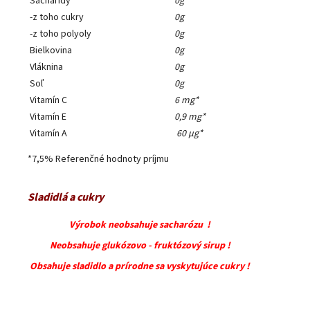
Sacharidy
0g
-z toho cukry
0g
-z toho polyoly
0g
Bielkovina
0g
Vláknina
0g
Soľ
0g
Vitamín C
6 mg*
Vitamín E
0,9 mg*
Vitamín A
60 µg*
*7,5% Referenčné hodnoty príjmu
Sladidlá a cukry
Výrobok neobsahuje sacharózu !
Neobsahuje glukózovo - fruktózový sirup !
Obsahuje sladidlo a prírodne sa vyskytujúce cukry !