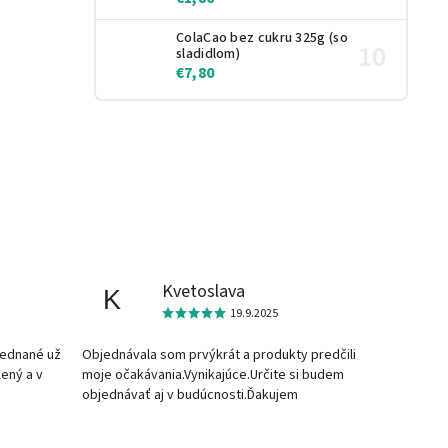
ColaCao bez cukru 325g (so
sladidlom)
€7,80
Kvetoslava
K
19.9.2025
jednané už
Objednávala som prvýkrát a produkty predčili
lený a v
moje očakávania.Vynikajúce.Určite si budem
objednávať aj v budúcnosti.Ďakujem