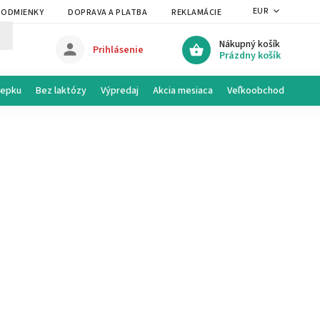
EUR
PODMIENKY
DOPRAVA A PLATBA
REKLAMÁCIE A VRÁTENIE
PRAVI
Nákupný košík
Prihlásenie
Prázdny košík
lepku
Bez laktózy
Výpredaj
Akcia mesiaca
Veľkoobchod