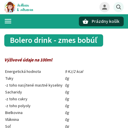
Prázdny košík
Hľadať
Bolero drink - zmes bobúľ
Výživové údaje na 100ml
Energetická hodnota
9 KJ/2 kcal
Tuky
0g
-z toho nasýtené mastné kyseliny
0g
Sacharidy
0g
-z toho cukry
0g
-z toho polyoly
0g
Bielkovina
0g
Vláknina
0g
Soľ
0g