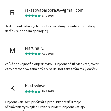
rakasovabarbora06@gmail.com
R
27.1.2026
Balík prišiel veľmi rýchlo, dobre zabalený.. v nutri som mala aj
darček super som spokojná:)
Martina K.
M
7.11.2025
Veľká spokojnosť s objednávkou. Objednané už viac krát, tovar
vždy starostlivo zabalený a v balíku bol zakaždým malý darček.
Kvetoslava
K
19.9.2025
Objednávala som prvýkrát a produkty predčili moje
očakávania.Vynikajúce.Určite si budem objednávať aj v