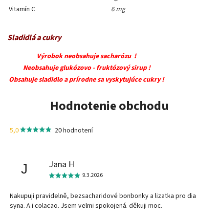
Vitamín C
6 mg
Sladidlá a cukry
Výrobok neobsahuje sacharózu !
Neobsahuje glukózovo - fruktózový sirup !
Obsahuje sladidlo a prírodne sa vyskytujúce cukry !
Hodnotenie obchodu
5,0
20 hodnotení
Jana H
J
9.3.2026
Nakupuji pravidelně, bezsacharidové bonbonky a lizatka pro dia
syna. A i colacao. Jsem velmi spokojená. děkuji moc.