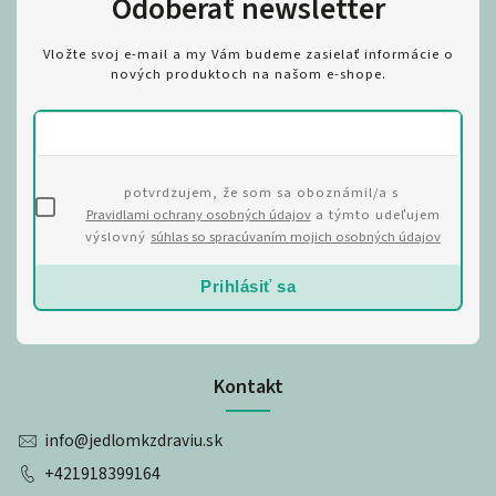
Odoberať newsletter
Vložte svoj e-mail a my Vám budeme zasielať informácie o
nových produktoch na našom e-shope.
potvrdzujem, že som sa oboznámil/a s
Pravidlami ochrany osobných údajov
a týmto udeľujem
výslovný
súhlas so spracúvaním mojich osobných údajov
Prihlásiť sa
Kontakt
info
@
jedlomkzdraviu.sk
+421918399164