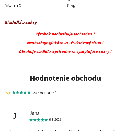
Vitamín C
6 mg
Sladidlá a cukry
Výrobok neobsahuje sacharózu !
Neobsahuje glukózovo - fruktózový sirup !
Obsahuje sladidlo a prírodne sa vyskytujúce cukry !
Hodnotenie obchodu
5,0
20 hodnotení
Jana H
J
9.3.2026