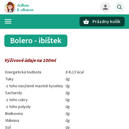
Prázdny košík
Hľadať
Bolero - ibištek
Výživové údaje na 100ml
Energetická hodnota
8 KJ/2 kcal
Tuky
0g
-z toho nasýtené mastné kyseliny
0g
Sacharidy
0g
-z toho cukry
0g
-z toho polyoly
0g
Bielkovina
0g
Vláknina
0g
Soľ
0g