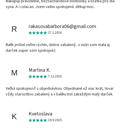
Nakupuji pravidelně, bezsacharidové bonbonky a lizatka pro dia
syna. A i colacao. Jsem velmi spokojená. děkuji moc.
rakasovabarbora06@gmail.com
R
27.1.2026
Balík prišiel veľmi rýchlo, dobre zabalený.. v nutri som mala aj
darček super som spokojná:)
Martina K.
M
7.11.2025
Veľká spokojnosť s objednávkou. Objednané už viac krát, tovar
vždy starostlivo zabalený a v balíku bol zakaždým malý darček.
Kvetoslava
K
19.9.2025