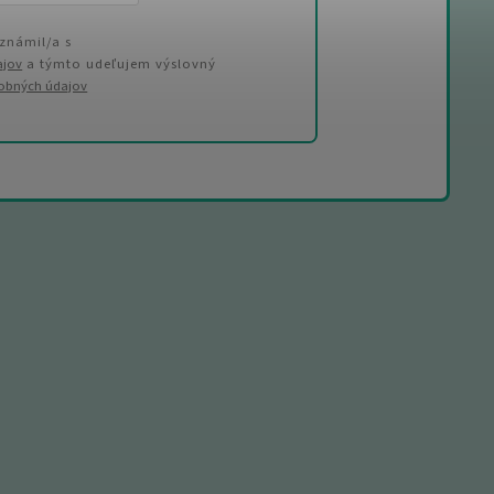
známil/a s
ajov
a týmto udeľujem výslovný
sobných údajov