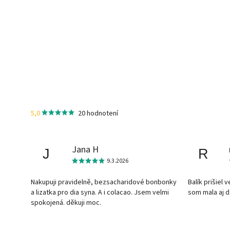
5,0
20 hodnotení
Jana H
J
R
9.3.2026
Nakupuji pravidelně, bezsacharidové bonbonky
Balík prišiel 
a lizatka pro dia syna. A i colacao. Jsem velmi
som mala aj 
spokojená. děkuji moc.