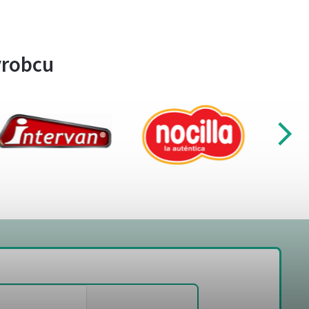
ýrobcu