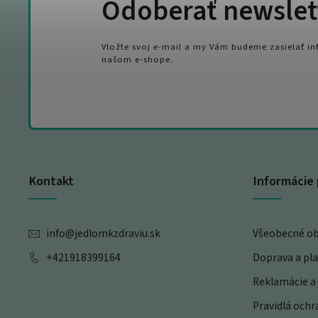
Odoberať newslet
Vložte svoj e-mail a my Vám budeme zasielať i
našom e-shope.
Kontakt
Informácie 
info
@
jedlomkzdraviu.sk
Všeobecné o
+421918399164
Doprava a pl
Reklamácie a 
Pravidlá och