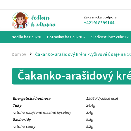
Zákaznícka podpora:
+421918399164
Nocilla bez cukru
Potraviny bez cukru
Sladkosti bez cukru
Domov
Čakanko-arašidový krém -výživové údaje na 1
/
Čakanko-arašidový kré
Energetická hodnota
1506 KJ/359,6 kcal
Tuky
24,4g
-z toho nasýtené mastné kyseliny
3,4g
Sacharidy
9,8g
-z toho cukry
5,2g