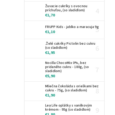
Žuvacie cukríky s ovocnou
príchuťou, (so sladidlom)
€1,70
FRUPP Kids - jablko a maracuja 9g
€1,10
.Želé cukríky Pictolin bez cukru
(so sladidlom)
€1,95
Nocilla ChocoMix 0%, bez
pridaného cukru - 180g, (so
sladidlom)
€5,90
Mliečna čokoláda s orieškami bez
cukru - 75g, (so sladidlom)
€1,90
Lea Life oplátky s vanilkovým
krémom - 95g (so sladidlom)
€1,80