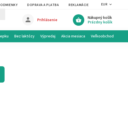
EUR
PODMIENKY
DOPRAVA A PLATBA
REKLAMÁCIE A VRÁTENIE
PRAVI
Nákupný košík
Prihlásenie
Prázdny košík
lepku
Bez laktózy
Výpredaj
Akcia mesiaca
Veľkoobchod