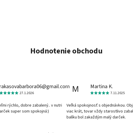
Hodnotenie obchodu
rakasovabarbora06@gmail.com
Martina K.
M
27.1.2026
7.11.2025
veľmi rýchlo, dobre zabalený.. v nutri
Veľká spokojnosť s objednávkou. Ob
darček super som spokojná:)
viac krát, tovar vždy starostlivo zaba
balíku bol zakaždým malý darček.