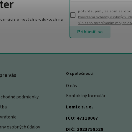
ter
potvrdzujem, že som sa obo
Pravidlami ochrany osobných úd
nformácie o nových produktoch na
súhlas so spracúvaním mojich o
Prihlásiť sa
O spoločnosti
pre vás
O nás
Kontaktný formulár
bchodné podmienky
atba
Lemix s.r.o.
vrátenie
IČO: 47118067
rany osobných údajov
DIČ: 2023758528