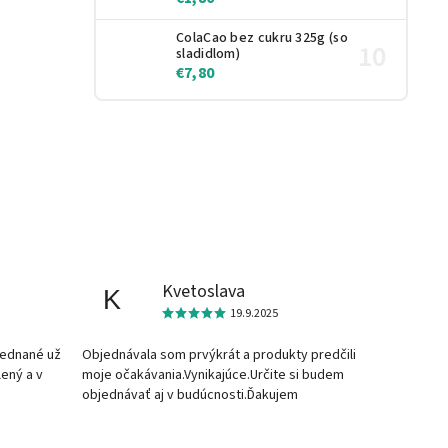
ColaCao bez cukru 325g (so
sladidlom)
€7,80
Kvetoslava
K
19.9.2025
jednané už
Objednávala som prvýkrát a produkty predčili
lený a v
moje očakávania.Vynikajúce.Určite si budem
objednávať aj v budúcnosti.Ďakujem