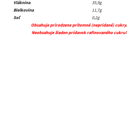
Vláknina
35,9g
Bielkovina
11,7g
Soľ
0,2g
Obsahuje prirodzene prítomné (nepridané) cukry.
Neobsahuje žiaden prídavok rafinovaného cukru!