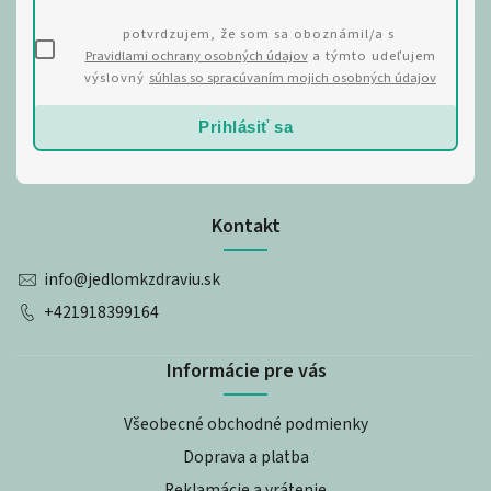
potvrdzujem, že som sa oboznámil/a s
Pravidlami ochrany osobných údajov
a týmto udeľujem
výslovný
súhlas so spracúvaním mojich osobných údajov
Prihlásiť sa
Kontakt
info
@
jedlomkzdraviu.sk
+421918399164
Informácie pre vás
Všeobecné obchodné podmienky
Doprava a platba
Reklamácie a vrátenie