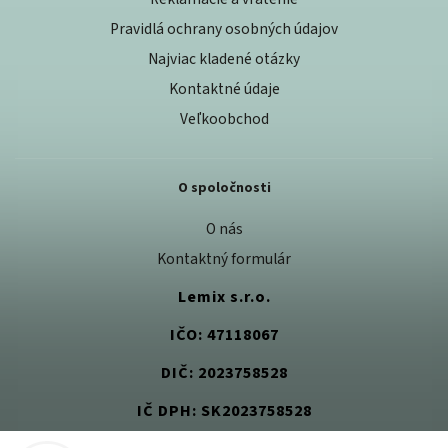
Pravidlá ochrany osobných údajov
Najviac kladené otázky
Kontaktné údaje
Veľkoobchod
O spoločnosti
O nás
Kontaktný formulár
Lemix s.r.o.
IČO: 47118067
DIČ: 2023758528
IČ DPH: SK2023758528