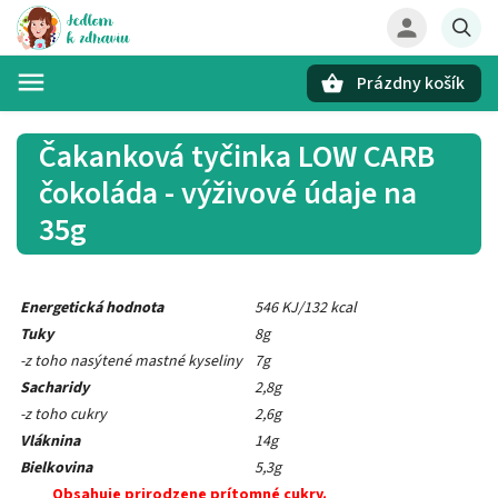
Prázdny košík
Hľadať
Čakanková tyčinka LOW CARB
čokoláda - výživové údaje na
35g
Energetická hodnota
546 KJ/132 kcal
Tuky
8g
-z toho nasýtené mastné kyseliny
7g
Sacharidy
2,8g
-z toho cukry
2,6g
Vláknina
14g
Bielkovina
5,3g
Obsahuje prirodzene prítomné cukry.