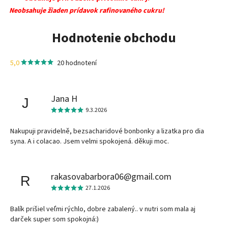
Neobsahuje žiaden prídavok rafinovaného cukru!
Hodnotenie obchodu
5,0
20 hodnotení
Jana H
J
9.3.2026
Nakupuji pravidelně, bezsacharidové bonbonky a lizatka pro dia
syna. A i colacao. Jsem velmi spokojená. děkuji moc.
rakasovabarbora06@gmail.com
R
27.1.2026
Balík prišiel veľmi rýchlo, dobre zabalený.. v nutri som mala aj
darček super som spokojná:)