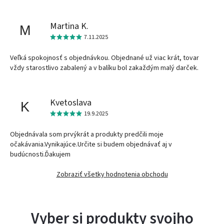
Martina K.
M
7.11.2025
Veľká spokojnosť s objednávkou. Objednané už viac krát, tovar
vždy starostlivo zabalený a v balíku bol zakaždým malý darček.
Kvetoslava
K
19.9.2025
Objednávala som prvýkrát a produkty predčili moje
očakávania.Vynikajúce.Určite si budem objednávať aj v
budúcnosti.Ďakujem
Zobraziť všetky hodnotenia obchodu
Vyber si produkty svojho