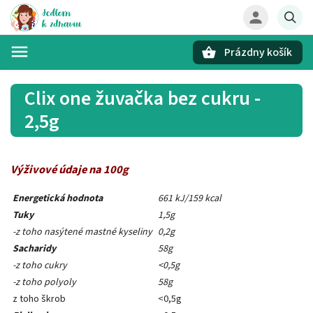
Prázdny košík
Hľadať
Clix one žuvačka bez cukru -
2,5g
Výživové údaje na 100g
Energetická hodnota
661 kJ/159 kcal
Tuky
1,5g
-z toho nasýtené mastné kyseliny
0,2g
Sacharidy
58g
-z toho cukry
<0,5g
-z toho polyoly
58g
z toho škrob
<0,5g