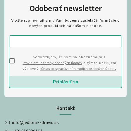
Odoberať newsletter
Vložte svoj e-mail a my Vám budeme zasielať informácie o
nových produktoch na našom e-shope.
potvrdzujem, že som sa oboznámil/a s
Pravidlami ochrany osobných údajov
a týmto udeľujem
výslovný
súhlas so spracúvaním mojich osobných údajov
Prihlásiť sa
Kontakt
info
@
jedlomkzdraviu.sk