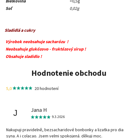
Bielkovina
<0,5g
Soľ
0,02g
Sladidlá a cukry
Výrobok neobsahuje sacharózu !
Neobsahuje glukózovo - fruktózový sirup !
Obsahuje sladidlo !
Hodnotenie obchodu
5,0
20 hodnotení
Jana H
J
9.3.2026
Nakupuji pravidelně, bezsacharidové bonbonky a lizatka pro dia
syna. A i colacao. Jsem velmi spokojená. děkuji moc.