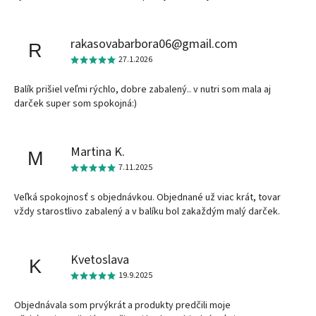
rakasovabarbora06@gmail.com
R
27.1.2026
Balík prišiel veľmi rýchlo, dobre zabalený.. v nutri som mala aj
darček super som spokojná:)
Martina K.
M
7.11.2025
Veľká spokojnosť s objednávkou. Objednané už viac krát, tovar
vždy starostlivo zabalený a v balíku bol zakaždým malý darček.
Kvetoslava
K
19.9.2025
Objednávala som prvýkrát a produkty predčili moje