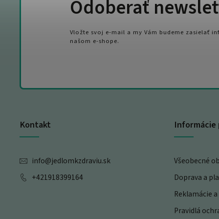
Odoberať newslet
Vložte svoj e-mail a my Vám budeme zasielať i
našom e-shope.
Kontakt
Informácie 
info
@
jedlomkzdraviu.sk
Všeobecné o
+421918399164
Doprava a pl
Reklamácie a 
Pravidlá och