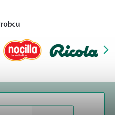
ýrobcu