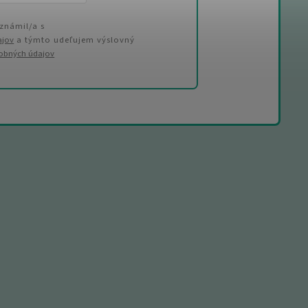
známil/a s
ajov
a týmto udeľujem výslovný
sobných údajov