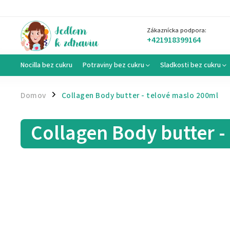
Zákaznícka podpora:
+421918399164
Nocilla bez cukru
Potraviny bez cukru
Sladkosti bez cukru
Domov
Collagen Body butter - telové maslo 200ml
/
Collagen Body butter -