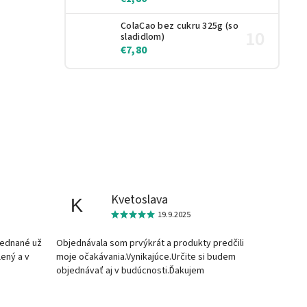
ColaCao bez cukru 325g (so
sladidlom)
€7,80
Kvetoslava
K
19.9.2025
jednané už
Objednávala som prvýkrát a produkty predčili
lený a v
moje očakávania.Vynikajúce.Určite si budem
objednávať aj v budúcnosti.Ďakujem