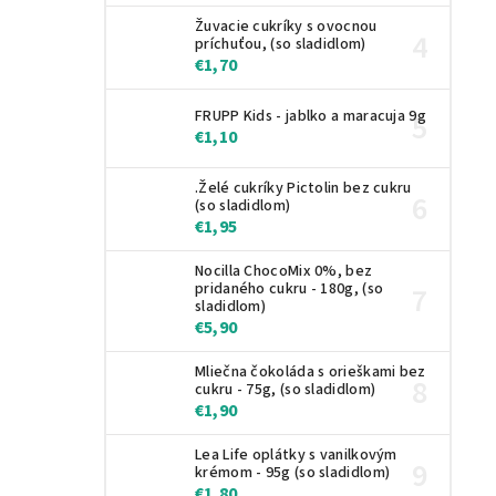
Žuvacie cukríky s ovocnou
príchuťou, (so sladidlom)
€1,70
FRUPP Kids - jablko a maracuja 9g
€1,10
.Želé cukríky Pictolin bez cukru
(so sladidlom)
€1,95
Nocilla ChocoMix 0%, bez
pridaného cukru - 180g, (so
sladidlom)
€5,90
Mliečna čokoláda s orieškami bez
cukru - 75g, (so sladidlom)
€1,90
Lea Life oplátky s vanilkovým
krémom - 95g (so sladidlom)
€1,80