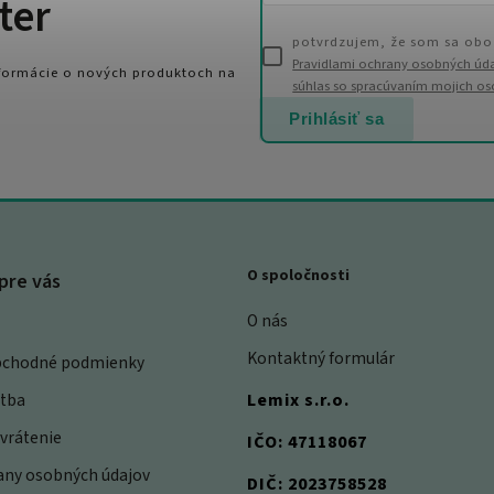
ter
potvrdzujem, že som sa obo
Pravidlami ochrany osobných úd
nformácie o nových produktoch na
súhlas so spracúvaním mojich o
Prihlásiť sa
O spoločnosti
pre vás
O nás
Kontaktný formulár
bchodné podmienky
atba
Lemix s.r.o.
vrátenie
IČO: 47118067
rany osobných údajov
DIČ: 2023758528