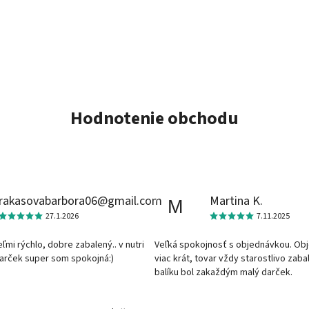
Hodnotenie obchodu
rakasovabarbora06@gmail.com
Martina K.
M
27.1.2026
7.11.2025
veľmi rýchlo, dobre zabalený.. v nutri
Veľká spokojnosť s objednávkou. Ob
darček super som spokojná:)
viac krát, tovar vždy starostlivo zaba
balíku bol zakaždým malý darček.