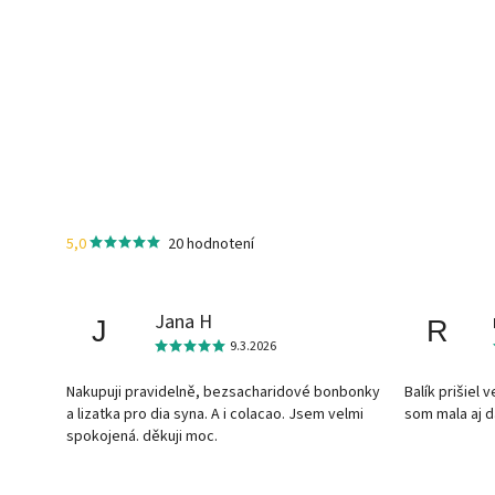
5,0
20 hodnotení
Jana H
J
R
9.3.2026
Nakupuji pravidelně, bezsacharidové bonbonky
Balík prišiel 
a lizatka pro dia syna. A i colacao. Jsem velmi
som mala aj 
spokojená. děkuji moc.