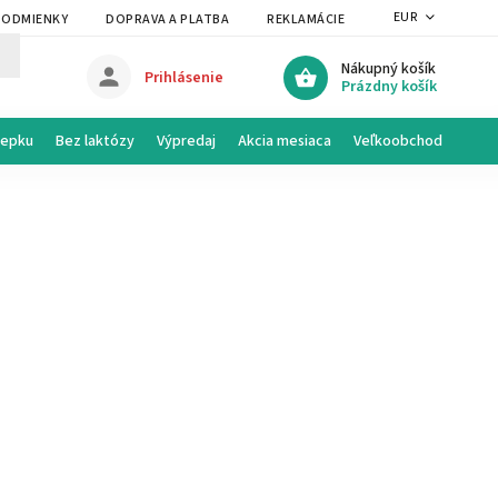
EUR
PODMIENKY
DOPRAVA A PLATBA
REKLAMÁCIE A VRÁTENIE
PRAVI
Nákupný košík
Prihlásenie
Prázdny košík
lepku
Bez laktózy
Výpredaj
Akcia mesiaca
Veľkoobchod