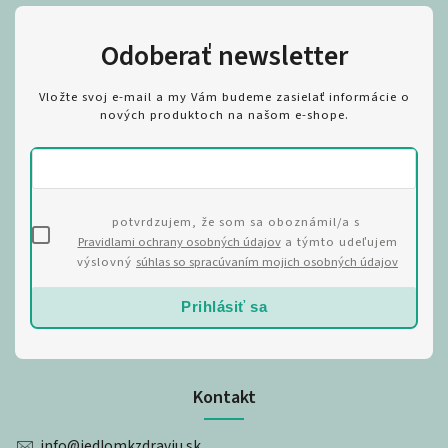
Odoberať newsletter
Vložte svoj e-mail a my Vám budeme zasielať informácie o
nových produktoch na našom e-shope.
potvrdzujem, že som sa oboznámil/a s
Pravidlami ochrany osobných údajov
a týmto udeľujem
výslovný
súhlas so spracúvaním mojich osobných údajov
Prihlásiť sa
Kontakt
info
@
jedlomkzdraviu.sk