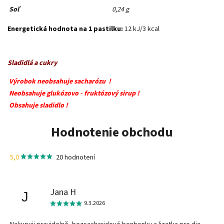
Soľ
0,24 g
Energetická hodnota na 1 pastilku:
12 kJ/3 kcal
Sladidlá a cukry
Výrobok neobsahuje sacharózu !
Neobsahuje glukózovo - fruktózový sirup !
Obsahuje sladidlo !
Hodnotenie obchodu
5,0
20 hodnotení
Jana H
J
9.3.2026