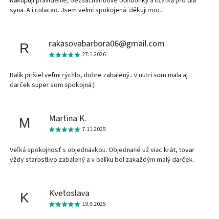
Nakupuji pravidelně, bezsacharidové bonbonky a lizatka pro dia
syna. A i colacao. Jsem velmi spokojená. děkuji moc.
rakasovabarbora06@gmail.com
R
27.1.2026
Balík prišiel veľmi rýchlo, dobre zabalený.. v nutri som mala aj
darček super som spokojná:)
Martina K.
M
7.11.2025
Veľká spokojnosť s objednávkou. Objednané už viac krát, tovar
vždy starostlivo zabalený a v balíku bol zakaždým malý darček.
Kvetoslava
K
19.9.2025