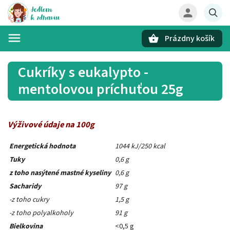
Prázdny košík
Hľadať
Cukríky s eukalypto -
mentolovou príchuťou 25g
Výživové údaje na 100g
Energetická hodnota
1044 kJ/250 kcal
Tuky
0,6 g
z toho nasýtené mastné kyseliny
0,6 g
Sacharidy
97 g
-z toho cukry
1,5 g
-z toho polyalkoholy
91 g
Bielkovina
<0,5 g