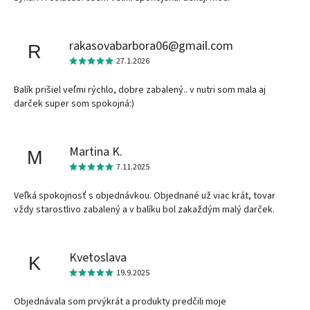
rakasovabarbora06@gmail.com
R
27.1.2026
Balík prišiel veľmi rýchlo, dobre zabalený.. v nutri som mala aj
darček super som spokojná:)
Martina K.
M
7.11.2025
Veľká spokojnosť s objednávkou. Objednané už viac krát, tovar
vždy starostlivo zabalený a v balíku bol zakaždým malý darček.
Kvetoslava
K
19.9.2025
Objednávala som prvýkrát a produkty predčili moje