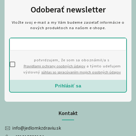
Odoberať newsletter
Vložte svoj e-mail a my Vám budeme zasielať informácie o
nových produktoch na našom e-shope.
potvrdzujem, že som sa oboznámil/a s
Pravidlami ochrany osobných údajov
a týmto udeľujem
výslovný
súhlas so spracúvaním mojich osobných údajov
Prihlásiť sa
Kontakt
info
@
jedlomkzdraviu.sk