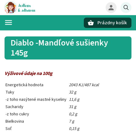
Prázdny košík
Hľadať
Diablo -Mandľové sušienky
145g
Výživové údaje na 100g
Energetická hodnota
2043 KJ/487 kcal
Tuky
32 g
-z toho nasýtené mastné kyseliny
11,6 g
Sacharidy
31 g
-z toho cukry
0,2 g
Bielkovina
7 g
Soľ
0,15 g