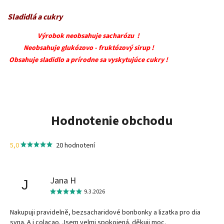
Sladidlá a cukry
Výrobok neobsahuje sacharózu !
Neobsahuje glukózovo - fruktózový sirup !
Obsahuje sladidlo a prírodne sa vyskytujúce cukry !
Hodnotenie obchodu
5,0
20 hodnotení
Jana H
J
9.3.2026
Nakupuji pravidelně, bezsacharidové bonbonky a lizatka pro dia
syna. A i colacao. Jsem velmi spokojená. děkuji moc.