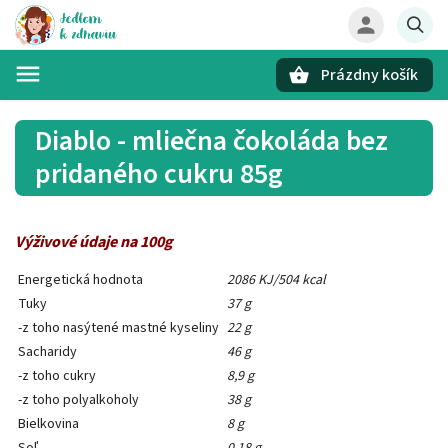
Prázdny košík
Hľadať
Diablo - mliečna čokoláda bez
pridaného cukru 85g
Výživové údaje na 100g
Energetická hodnota
2086 KJ/504 kcal
Tuky
37 g
-z toho nasýtené mastné kyseliny
22 g
Sacharidy
46 g
-z toho cukry
8,9 g
-z toho polyalkoholy
38 g
Bielkovina
8 g