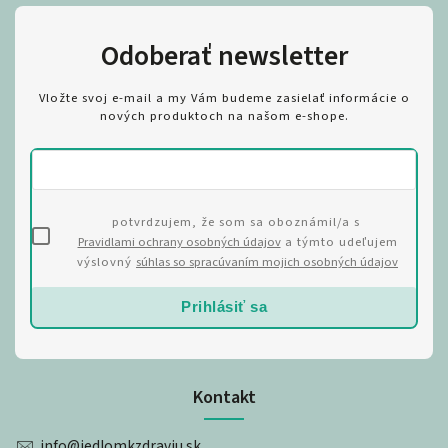
Odoberať newsletter
Vložte svoj e-mail a my Vám budeme zasielať informácie o
nových produktoch na našom e-shope.
potvrdzujem, že som sa oboznámil/a s
Pravidlami ochrany osobných údajov
a týmto udeľujem
výslovný
súhlas so spracúvaním mojich osobných údajov
Prihlásiť sa
Kontakt
info
@
jedlomkzdraviu.sk