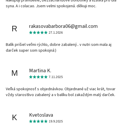
Nakupuji pravidelně, bezsacharidové bonbonky a lizatka pro dia
syna. A i colacao. Jsem velmi spokojená. děkuji moc.
rakasovabarbora06@gmail.com
R
27.1.2026
Balík prišiel veľmi rýchlo, dobre zabalený.. v nutri som mala aj
darček super som spokojná:)
Martina K.
M
7.11.2025
Veľká spokojnosť s objednávkou. Objednané už viac krát, tovar
vždy starostlivo zabalený a v balíku bol zakaždým malý darček.
Kvetoslava
K
19.9.2025