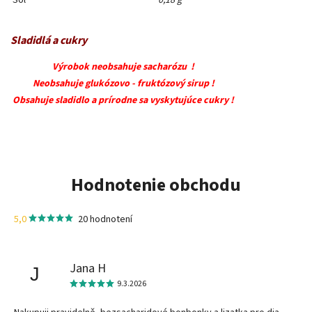
Soľ
0,18 g
Sladidlá a cukry
Výrobok neobsahuje sacharózu !
Neobsahuje glukózovo - fruktózový sirup !
Obsahuje sladidlo a prírodne sa vyskytujúce cukry !
Hodnotenie obchodu
5,0
20 hodnotení
Jana H
J
9.3.2026