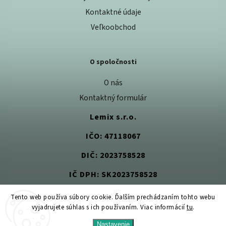
Kontaktné údaje
Veľkoobchod
O spoločnosti
O nás
Kontaktný formulár
Lemix s.r.o.
IČO: 47118067
DIČ: 2023758528
IČ DPH: SK2023758528
Tento web používa súbory cookie. Ďalším prechádzaním tohto webu
vyjadrujete súhlas s ich používaním. Viac informácií
tu
.
Copyright 2026
Jedlom k zdraviu
. Všetky práva vyhradené.
Nastavenie