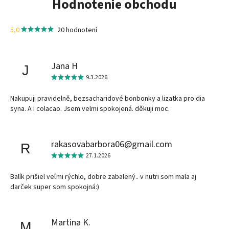
Hodnotenie obchodu
5,0
20 hodnotení
Jana H
J
9.3.2026
Nakupuji pravidelně, bezsacharidové bonbonky a lizatka pro dia
syna. A i colacao. Jsem velmi spokojená. děkuji moc.
rakasovabarbora06@gmail.com
R
27.1.2026
Balík prišiel veľmi rýchlo, dobre zabalený.. v nutri som mala aj
darček super som spokojná:)
Martina K.
M