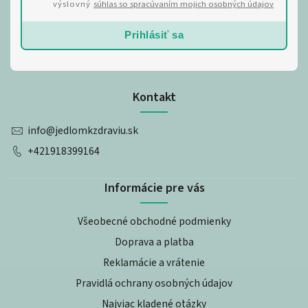
výslovný
súhlas so spracúvaním mojich osobných údajov
Prihlásiť sa
Kontakt
info
@
jedlomkzdraviu.sk
+421918399164
Informácie pre vás
Všeobecné obchodné podmienky
Doprava a platba
Reklamácie a vrátenie
Pravidlá ochrany osobných údajov
Najviac kladené otázky