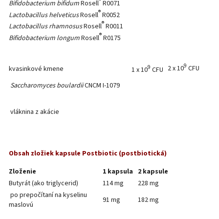
®
Bifidobacterium bifidum
Rosell
R0071
®
Lactobacillus helveticus
Rosell
R0052
®
Lactobacillus rhamnosus
Rosell
R0011
®
Bifidobacterium longum
Rosell
R0175
9
9
2 x 10
CFU
kvasinkové kmene
1 x 10
CFU
Saccharomyces boulardii
CNCM I-1079
vláknina z akácie
Obsah zložiek kapsule
Postbiotic (postbiotická)
Zloženie
1 kapsula
2 kapsule
Butyrát (ako triglycerid)
114 mg
228 mg
po prepočítaní na kyselinu
91 mg
182 mg
maslovú