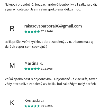
Nakupuji pravidelně, bezsacharidové bonbonky a lizatka pro dia
syna. A i colacao. Jsem velmi spokojená. děkuji moc.
rakasovabarbora06@gmail.com
R
27.1.2026
Balík prišiel veľmi rýchlo, dobre zabalený.. v nutri som mala aj
darček super som spokojná:)
Martina K.
M
7.11.2025
Veľká spokojnosť s objednávkou. Objednané už viac krát, tovar
vždy starostlivo zabalený a v balíku bol zakaždým malý darček.
Kvetoslava
K
19.9.2025