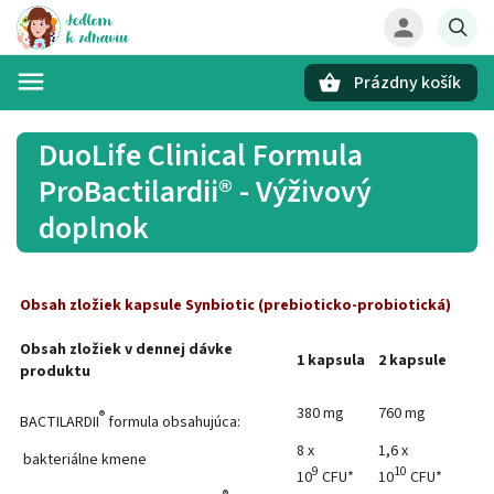
Prázdny košík
Hľadať
DuoLife Clinical Formula
ProBactilardii® - Výživový
doplnok
Obsah zložiek kapsule Synbiotic (prebioticko-probiotická)
Obsah zložiek v dennej dávke
1 kapsula
2 kapsule
produktu
380 mg
760 mg
®
BACTILARDII
formula obsahujúca:
8 x
1,6 x
bakteriálne kmene
9
10
10
CFU*
10
CFU*