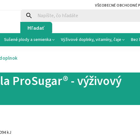
VŠEOBECNÉ OBCHODNÉ 
Hľadať
Sušené plody a semienka
Výživové doplnky, vitamíny, čaje
Bez 
 doplnok
la ProSugar® - výživový
094 kJ