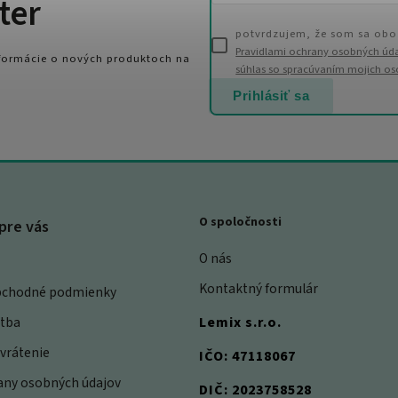
ter
potvrdzujem, že som sa obo
Pravidlami ochrany osobných úd
nformácie o nových produktoch na
súhlas so spracúvaním mojich o
Prihlásiť sa
O spoločnosti
pre vás
O nás
Kontaktný formulár
bchodné podmienky
atba
Lemix s.r.o.
vrátenie
IČO: 47118067
rany osobných údajov
DIČ: 2023758528