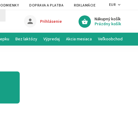
EUR
PODMIENKY
DOPRAVA A PLATBA
REKLAMÁCIE A VRÁTENIE
PRAVI
Nákupný košík
Prihlásenie
Prázdny košík
lepku
Bez laktózy
Výpredaj
Akcia mesiaca
Veľkoobchod