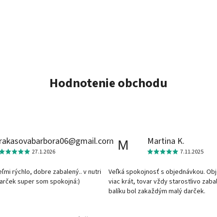
Hodnotenie obchodu
rakasovabarbora06@gmail.com
Martina K.
M
27.1.2026
7.11.2025
veľmi rýchlo, dobre zabalený.. v nutri
Veľká spokojnosť s objednávkou. Ob
darček super som spokojná:)
viac krát, tovar vždy starostlivo zaba
balíku bol zakaždým malý darček.