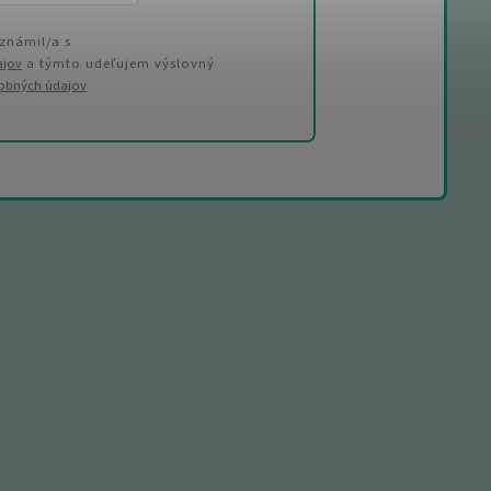
známil/a s
ajov
a týmto udeľujem výslovný
sobných údajov