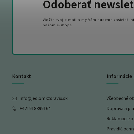
Odoberať newslet
Vložte svoj e-mail a my Vám budeme zasielať i
našom e-shope.
Kontakt
Informácie 
info
@
jedlomkzdraviu.sk
Všeobecné o
+421918399164
Doprava a pl
Reklamácie a 
Pravidlá och