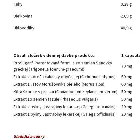
Tuky
0,28 g
Bielkovina
23,9 g
Uhľovodíky
40,9 g
Obsah zložiek v dennej dávke produktu
1 kapsul
ProSugar® (patentovaná formula zo semien Senovky
70 mg
gréckej (Trigonella foenum-graecum))
Extrakt z koreňa čakanky obyčajnej (Cichorium intybus)
60 mg
Extrakt z listov Morušovníka bieleho (Morus alba)
60 mg
Kôra škorice v prasku (Cinnamomum zeylanicum-verum)
50 mg
Extrakt zo semien fazule (Phaseolus vulgaris)
50 mg
Extrakt z byliny Jastrabiny lekárskej (Galega officinalis)
20 mg
Extrakt z byliny Jastrabiny lekárskej (Galega officinalis)
20 mg
Sladidlá a cukry