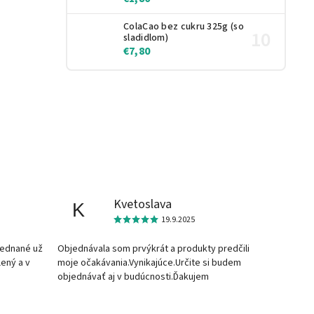
ColaCao bez cukru 325g (so
sladidlom)
€7,80
Kvetoslava
K
19.9.2025
jednané už
Objednávala som prvýkrát a produkty predčili
lený a v
moje očakávania.Vynikajúce.Určite si budem
objednávať aj v budúcnosti.Ďakujem