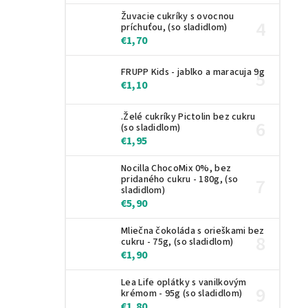
Žuvacie cukríky s ovocnou
príchuťou, (so sladidlom)
€1,70
FRUPP Kids - jablko a maracuja 9g
€1,10
.Želé cukríky Pictolin bez cukru
(so sladidlom)
€1,95
Nocilla ChocoMix 0%, bez
pridaného cukru - 180g, (so
sladidlom)
€5,90
Mliečna čokoláda s orieškami bez
cukru - 75g, (so sladidlom)
€1,90
Lea Life oplátky s vanilkovým
krémom - 95g (so sladidlom)
€1,80