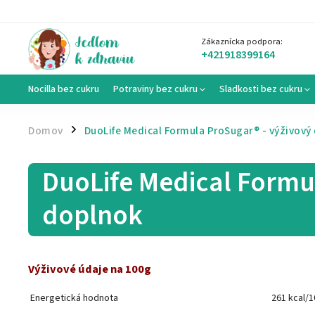
Zákaznícka podpora:
+421918399164
Nocilla bez cukru
Potraviny bez cukru
Sladkosti bez cukru
Domov
DuoLife Medical Formula ProSugar® - výživový
/
DuoLife Medical Formu
doplnok
Výživové údaje na 100g
Energetická hodnota
261 kcal/1