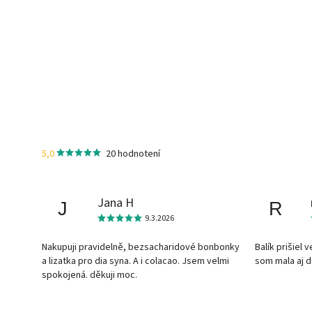
5,0
20 hodnotení
Jana H
J
R
9.3.2026
Nakupuji pravidelně, bezsacharidové bonbonky
Balík prišiel 
a lizatka pro dia syna. A i colacao. Jsem velmi
som mala aj 
spokojená. děkuji moc.