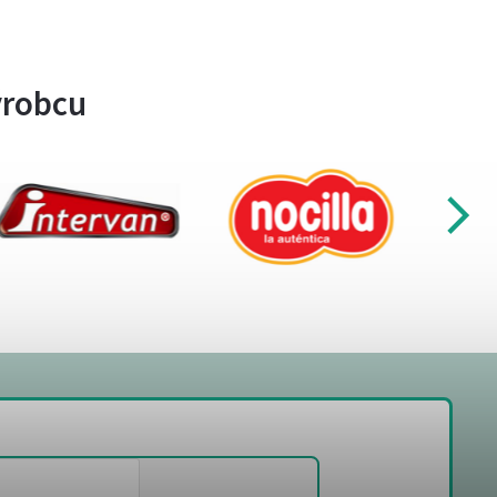
ýrobcu