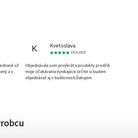
Kvetoslava
K
19.9.2025
jednané už
Objednávala som prvýkrát a produkty predčili
lený a v
moje očakávania.Vynikajúce.Určite si budem
objednávať aj v budúcnosti.Ďakujem
ýrobcu