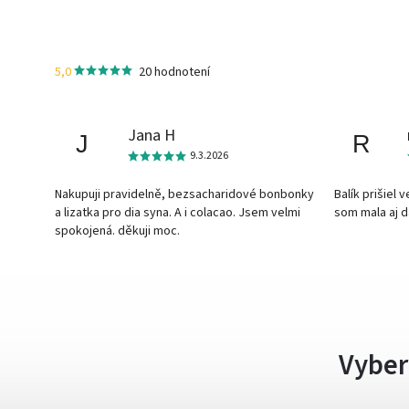
5,0
20 hodnotení
Jana H
J
R
9.3.2026
Nakupuji pravidelně, bezsacharidové bonbonky
Balík prišiel 
a lizatka pro dia syna. A i colacao. Jsem velmi
som mala aj 
spokojená. děkuji moc.
Vyber