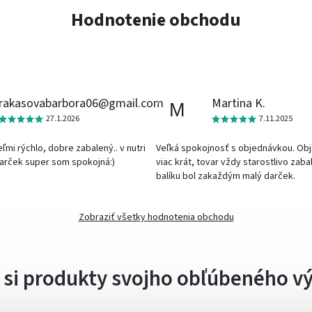
Hodnotenie obchodu
rakasovabarbora06@gmail.com
Martina K.
M
27.1.2026
7.11.2025
veľmi rýchlo, dobre zabalený.. v nutri
Veľká spokojnosť s objednávkou. Ob
darček super som spokojná:)
viac krát, tovar vždy starostlivo zaba
balíku bol zakaždým malý darček.
Zobraziť všetky hodnotenia obchodu
 si produkty svojho obľúbeného v