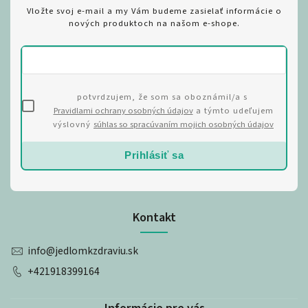
Vložte svoj e-mail a my Vám budeme zasielať informácie o
nových produktoch na našom e-shope.
potvrdzujem, že som sa oboznámil/a s
Pravidlami ochrany osobných údajov
a týmto udeľujem
výslovný
súhlas so spracúvaním mojich osobných údajov
Prihlásiť sa
Kontakt
info
@
jedlomkzdraviu.sk
+421918399164
Informácie pre vás