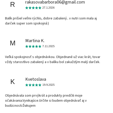
rakasovabarbora06@gmail.com
R
27.1.2026
Balík prišiel veľmi rýchlo, dobre zabalený.. v nutri som mala aj
darček super som spokojná:)
Martina K.
M
7.11.2025
Veľká spokojnosť s objednávkou. Objednané už viac krát, tovar
vždy starostlivo zabalený a v balíku bol zakaždým malý darček.
Kvetoslava
K
19.9.2025
Objednávala som prvýkrát a produkty predčili moje
očakávania.Vynikajúce.Určite si budem objednávať aj v
budúcnosti.Ďakujem