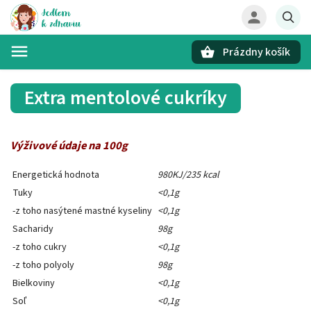
Prázdny košík
Hľadať
Extra mentolové cukríky
Výživové údaje na 100g
Energetická hodnota
980KJ/235 kcal
Tuky
<0,1g
-z toho nasýtené mastné kyseliny
<0,1g
Sacharidy
98g
-z toho cukry
<0,1g
-z toho polyoly
98g
Bielkoviny
<0,1g
Soľ
<0,1g