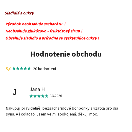
Sladidlá a cukry
Výrobok neobsahuje sacharózu !
Neobsahuje glukózovo - fruktózový sirup !
Obsahuje sladidlo a prírodne sa vyskytujúce cukry !
Hodnotenie obchodu
5,0
20 hodnotení
Jana H
J
9.3.2026
Nakupuji pravidelně, bezsacharidové bonbonky a lizatka pro dia
syna. A i colacao. Jsem velmi spokojená. děkuji moc.