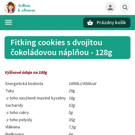
Prázdny košík
Hľadať
Fitking cookies s dvojitou
čokoládovou náplňou - 128g
Výživové údaje na 100g
Energetická hodnota
1890kJ/456kcal
Tuky
29g
-z toho nasýtené mastné kyseliny
18g
Sacharidy
53g
-z toho cukry
5g
-z toho polyoly
35g
Vláknina
7,5g
Bielkovina
6g