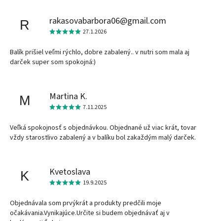
rakasovabarbora06@gmail.com
R
27.1.2026
Balík prišiel veľmi rýchlo, dobre zabalený.. v nutri som mala aj
darček super som spokojná:)
Martina K.
M
7.11.2025
Veľká spokojnosť s objednávkou. Objednané už viac krát, tovar
vždy starostlivo zabalený a v balíku bol zakaždým malý darček.
Kvetoslava
K
19.9.2025
Objednávala som prvýkrát a produkty predčili moje
očakávania.Vynikajúce.Určite si budem objednávať aj v