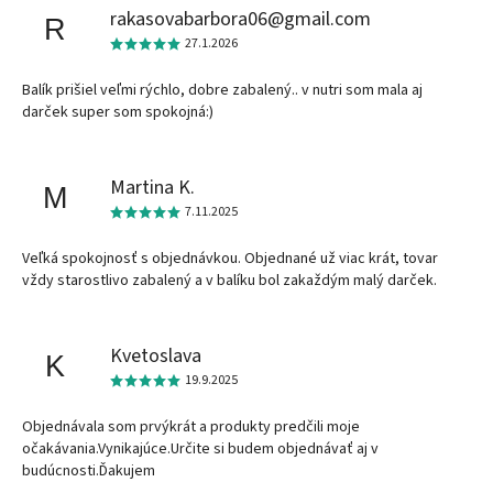
rakasovabarbora06@gmail.com
R
27.1.2026
Balík prišiel veľmi rýchlo, dobre zabalený.. v nutri som mala aj
darček super som spokojná:)
Martina K.
M
7.11.2025
Veľká spokojnosť s objednávkou. Objednané už viac krát, tovar
vždy starostlivo zabalený a v balíku bol zakaždým malý darček.
Kvetoslava
K
19.9.2025
Objednávala som prvýkrát a produkty predčili moje
očakávania.Vynikajúce.Určite si budem objednávať aj v
budúcnosti.Ďakujem