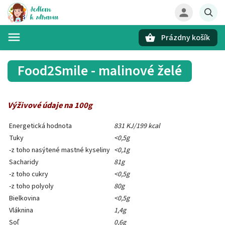
Prázdny košík
Hľadať
Food2Smile - malinové želé
Výživové údaje na 100g
Energetická hodnota
831 KJ/199 kcal
Tuky
<0,5g
-z toho nasýtené mastné kyseliny
<0,1g
Sacharidy
81g
-z toho cukry
<0,5g
-z toho polyoly
80g
Bielkovina
<0,5g
Vláknina
1,4g
Soľ
0,6g