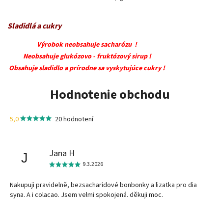
Sladidlá a cukry
Výrobok neobsahuje sacharózu !
Neobsahuje glukózovo - fruktózový sirup !
Obsahuje sladidlo a prírodne sa vyskytujúce cukry !
Hodnotenie obchodu
5,0
20 hodnotení
Jana H
J
9.3.2026
Nakupuji pravidelně, bezsacharidové bonbonky a lizatka pro dia
syna. A i colacao. Jsem velmi spokojená. děkuji moc.