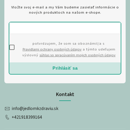
Vložte svoj e-mail a my Vám budeme zasielať informácie o
nových produktoch na našom e-shope.
potvrdzujem, že som sa oboznámil/a s
Pravidlami ochrany osobných údajov
a týmto udeľujem
výslovný
súhlas so spracúvaním mojich osobných údajov
Prihlásiť sa
Kontakt
info
@
jedlomkzdraviu.sk
+421918399164