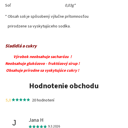
Soľ
0,03g*
* Obsah soli je spôsobený výlučne prítomnosťou
prirodzene sa vyskytujúceho sodíka.
Sladidlá a cukry
Výrobok neobsahuje sacharózu !
Neobsahuje glukózovo - fruktózový sirup !
Obsahuje prírodne sa vyskytujúce cukry !
Hodnotenie obchodu
5,0
20 hodnotení
Jana H
J
9.3.2026