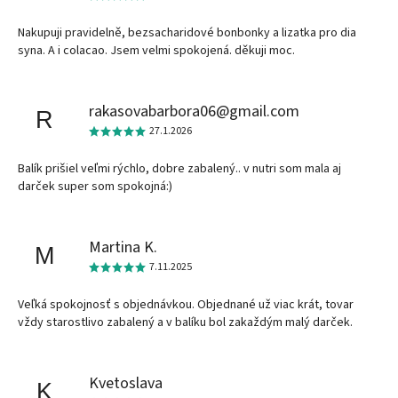
Nakupuji pravidelně, bezsacharidové bonbonky a lizatka pro dia
syna. A i colacao. Jsem velmi spokojená. děkuji moc.
rakasovabarbora06@gmail.com
R
27.1.2026
Balík prišiel veľmi rýchlo, dobre zabalený.. v nutri som mala aj
darček super som spokojná:)
Martina K.
M
7.11.2025
Veľká spokojnosť s objednávkou. Objednané už viac krát, tovar
vždy starostlivo zabalený a v balíku bol zakaždým malý darček.
Kvetoslava
K