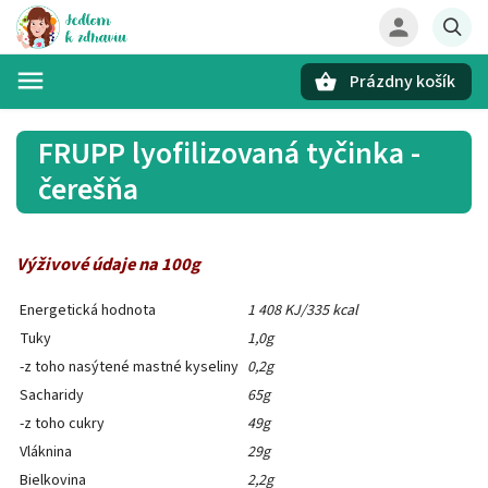
Prázdny košík
Hľadať
FRUPP lyofilizovaná tyčinka -
čerešňa
Výživové údaje na 100g
Energetická hodnota
1 408 KJ/335 kcal
Tuky
1,0g
-z toho nasýtené mastné kyseliny
0,2g
Sacharidy
65g
-z toho cukry
49g
Vláknina
29g
Bielkovina
2,2g