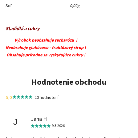
Soľ
0,02g
Sladidlá a cukry
Výrobok neobsahuje sacharózu !
Neobsahuje glukózovo - fruktózový sirup !
Obsahuje prírodne sa vyskytujúce cukry !
Hodnotenie obchodu
5,0
20 hodnotení
Jana H
J
9.3.2026