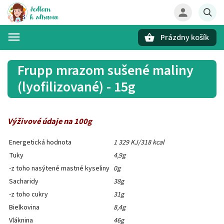
Prázdny košík
Hľadať
Frupp mrazom sušené maliny
(lyofilizované) - 15g
Výživové údaje na 100g
Energetická hodnota
1 329 KJ/318 kcal
Tuky
4,9g
-z toho nasýtené mastné kyseliny
0g
Sacharidy
38g
-z toho cukry
31g
Bielkovina
8,4g
Vláknina
46g