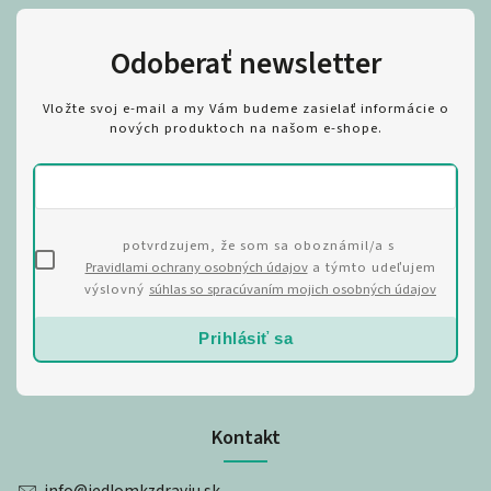
Odoberať newsletter
Vložte svoj e-mail a my Vám budeme zasielať informácie o
nových produktoch na našom e-shope.
potvrdzujem, že som sa oboznámil/a s
Pravidlami ochrany osobných údajov
a týmto udeľujem
výslovný
súhlas so spracúvaním mojich osobných údajov
Prihlásiť sa
Kontakt
info
@
jedlomkzdraviu.sk