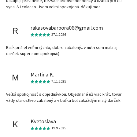
Nakupuji pravidelně, bezsacharidové bonbonky a lizatka pro dia
syna. A i colacao. Jsem velmi spokojená. děkuji moc.
rakasovabarbora06@gmail.com
R
27.1.2026
Balík prišiel veľmi rýchlo, dobre zabalený.. v nutri som mala aj
darček super som spokojná:)
Martina K.
M
7.11.2025
Veľká spokojnosť s objednávkou. Objednané už viac krát, tovar
vždy starostlivo zabalený a v balíku bol zakaždým malý darček.
Kvetoslava
K
19.9.2025