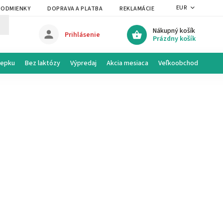
EUR
PODMIENKY
DOPRAVA A PLATBA
REKLAMÁCIE A VRÁTENIE
PRAVI
Nákupný košík
Prihlásenie
Prázdny košík
lepku
Bez laktózy
Výpredaj
Akcia mesiaca
Veľkoobchod