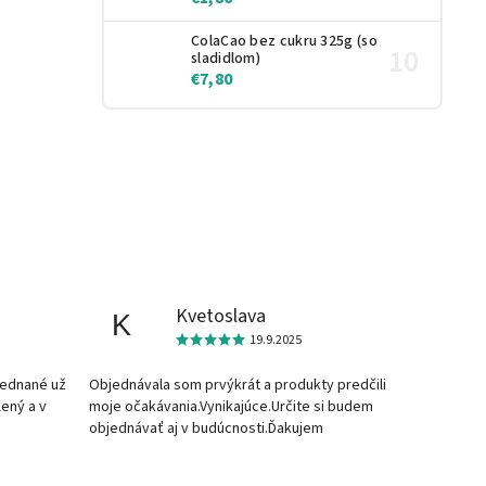
ColaCao bez cukru 325g (so
sladidlom)
€7,80
Kvetoslava
K
19.9.2025
jednané už
Objednávala som prvýkrát a produkty predčili
lený a v
moje očakávania.Vynikajúce.Určite si budem
objednávať aj v budúcnosti.Ďakujem