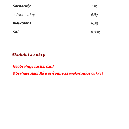
Sacharidy
73g
-z toho cukry
0,5g
Bielkovina
6,3g
Soľ
0,03g
Sladidlá a cukry
Neobsahuje sacharózu!
Obsahuje sladidlá a prírodne sa vyskytujúce cukry!