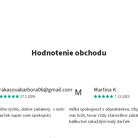
Hodnotenie obchodu
rakasovabarbora06@gmail.com
Martina K.
M
27.1.2026
7.11.2025
veľmi rýchlo, dobre zabalený.. v nutri
Veľká spokojnosť s objednávkou. Ob
darček super som spokojná:)
viac krát, tovar vždy starostlivo zaba
balíku bol zakaždým malý darček.