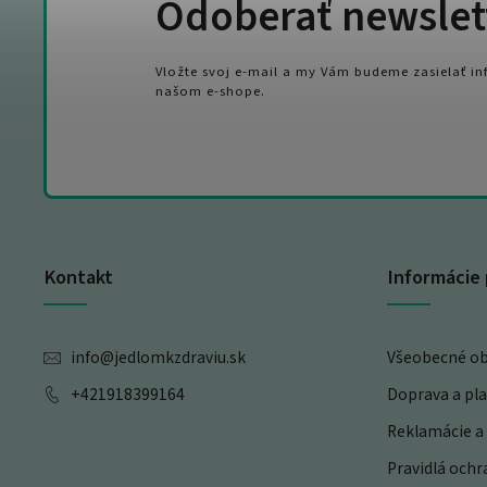
Odoberať newslet
Vložte svoj e-mail a my Vám budeme zasielať i
našom e-shope.
Kontakt
Informácie 
info
@
jedlomkzdraviu.sk
Všeobecné o
+421918399164
Doprava a pl
Reklamácie a 
Pravidlá och