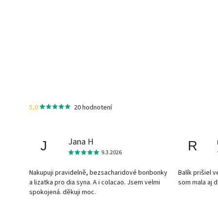
5,0
20 hodnotení
Jana H
J
R
9.3.2026
Nakupuji pravidelně, bezsacharidové bonbonky
Balík prišiel 
a lizatka pro dia syna. A i colacao. Jsem velmi
som mala aj 
spokojená. děkuji moc.