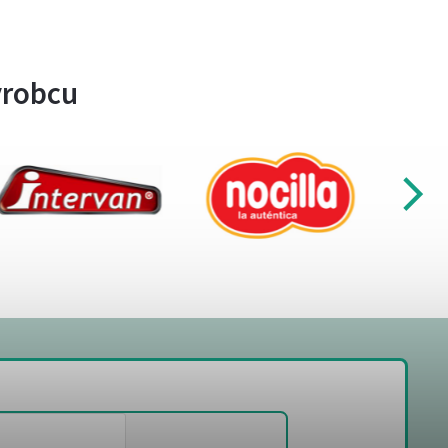
ýrobcu