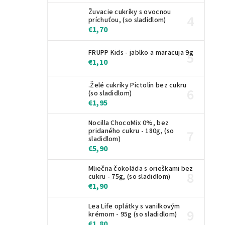
Žuvacie cukríky s ovocnou
príchuťou, (so sladidlom)
€1,70
FRUPP Kids - jablko a maracuja 9g
€1,10
.Želé cukríky Pictolin bez cukru
(so sladidlom)
€1,95
Nocilla ChocoMix 0%, bez
pridaného cukru - 180g, (so
sladidlom)
€5,90
Mliečna čokoláda s orieškami bez
cukru - 75g, (so sladidlom)
€1,90
Lea Life oplátky s vanilkovým
krémom - 95g (so sladidlom)
€1,80