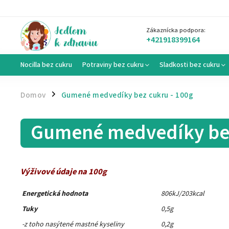
Zákaznícka podpora:
+421918399164
Nocilla bez cukru
Potraviny bez cukru
Sladkosti bez cukru
Domov
Gumené medvedíky bez cukru - 100g
/
Gumené medvedíky bez
Výživové údaje na 100g
Energetická hodnota
806kJ/203kcal
Tuky
0,5g
-z toho nasýtené mastné kyseliny
0,2g