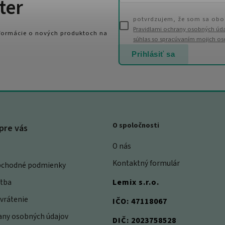
ter
potvrdzujem, že som sa obo
Pravidlami ochrany osobných úd
nformácie o nových produktoch na
súhlas so spracúvaním mojich o
Prihlásiť sa
O spoločnosti
pre vás
O nás
Kontaktný formulár
bchodné podmienky
atba
Lemix s.r.o.
vrátenie
IČO: 47118067
rany osobných údajov
DIČ: 2023758528