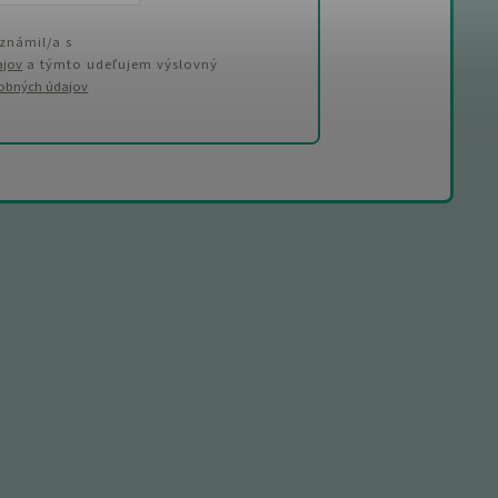
známil/a s
ajov
a týmto udeľujem výslovný
sobných údajov