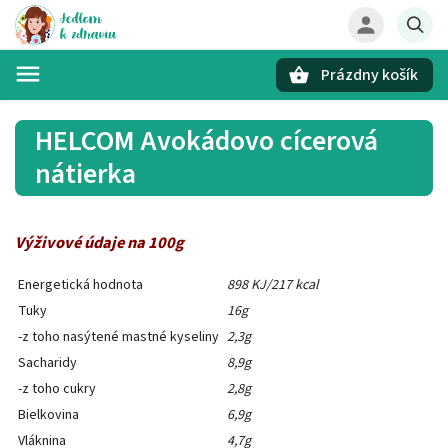
Prázdny košík
Hľadať
HELCOM Avokádovo cícerová
nátierka
Výživové údaje na 100g
Energetická hodnota
898 KJ/217 kcal
Tuky
16g
-z toho nasýtené mastné kyseliny
2,3g
Sacharidy
8,9g
-z toho cukry
2,8g
Bielkovina
6,9g
Vláknina
4,7g