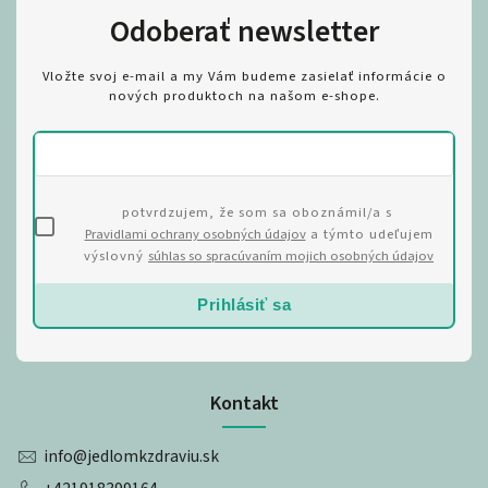
Odoberať newsletter
Vložte svoj e-mail a my Vám budeme zasielať informácie o
nových produktoch na našom e-shope.
potvrdzujem, že som sa oboznámil/a s
Pravidlami ochrany osobných údajov
a týmto udeľujem
výslovný
súhlas so spracúvaním mojich osobných údajov
Prihlásiť sa
Kontakt
info
@
jedlomkzdraviu.sk