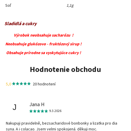
Soľ
1,1g
Sladidlá a cukry
Výrobok neobsahuje sacharózu !
Neobsahuje glukózovo - fruktózový sirup !
Obsahuje prírodne sa vyskytujúce cukry !
Hodnotenie obchodu
5,0
20 hodnotení
Jana H
J
9.3.2026
Nakupuji pravidelně, bezsacharidové bonbonky a lizatka pro dia
syna. A i colacao. Jsem velmi spokojená. děkuji moc.