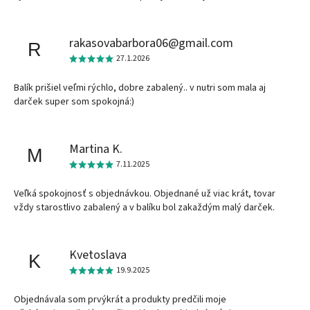
rakasovabarbora06@gmail.com
R
27.1.2026
Balík prišiel veľmi rýchlo, dobre zabalený.. v nutri som mala aj
darček super som spokojná:)
Martina K.
M
7.11.2025
Veľká spokojnosť s objednávkou. Objednané už viac krát, tovar
vždy starostlivo zabalený a v balíku bol zakaždým malý darček.
Kvetoslava
K
19.9.2025
Objednávala som prvýkrát a produkty predčili moje