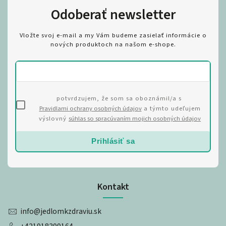
Odoberať newsletter
Vložte svoj e-mail a my Vám budeme zasielať informácie o
nových produktoch na našom e-shope.
potvrdzujem, že som sa oboznámil/a s
Pravidlami ochrany osobných údajov
a týmto udeľujem
výslovný
súhlas so spracúvaním mojich osobných údajov
Prihlásiť sa
Kontakt
info
@
jedlomkzdraviu.sk