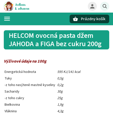
Prázdny košík
Hľadať
HELCOM ovocná pasta džem
JAHODA a FIGA bez cukru 200g
Výživové údaje na 100g
Energetická hodnota
595 KJ/141 kcal
Tuky
0,5g
-z toho nasýtené mastné kyseliny
0,2g
Sacharidy
30g
-z toho cukry
25g
Bielkovina
1,9g
Vláknina
4,3g