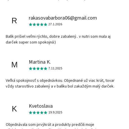
rakasovabarbora06@gmail.com
R
27.1.2026
Balík prišiel veľmi rýchlo, dobre zabalený.. v nutri som mala aj
darček super som spokojná:)
Martina K.
M
7.11.2025
Veľká spokojnosť s objednávkou. Objednané už viac krát, tovar
vždy starostlivo zabalený a v balíku bol zakaždým malý darček.
Kvetoslava
K
19.9.2025
Objednávala som prvýkrát a produkty predčili moje