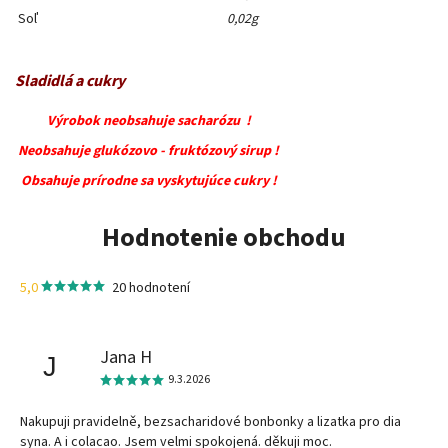
Soľ
0,02g
Sladidlá a cukry
Výrobok neobsahuje sacharózu !
Neobsahuje glukózovo - fruktózový sirup !
Obsahuje prírodne sa vyskytujúce cukry !
Hodnotenie obchodu
5,0
20 hodnotení
Jana H
J
9.3.2026
Nakupuji pravidelně, bezsacharidové bonbonky a lizatka pro dia
syna. A i colacao. Jsem velmi spokojená. děkuji moc.