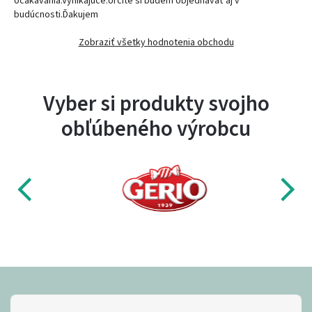
očakávania.Vynikajúce.Určite si budem objednávať aj v
budúcnosti.Ďakujem
Zobraziť všetky hodnotenia obchodu
Vyber si produkty svojho
obľúbeného výrobcu