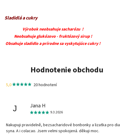
Sladidlá a cukry
Výrobok neobsahuje sacharózu !
Neobsahuje glukózovo - fruktózový sirup !
Obsahuje sladidlo a prírodne sa vyskytujúce cukry !
Hodnotenie obchodu
5,0
20 hodnotení
Jana H
J
9.3.2026
Nakupuji pravidelně, bezsacharidové bonbonky a lizatka pro dia
syna. A i colacao. Jsem velmi spokojená. děkuji moc.