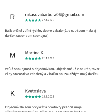
rakasovabarbora06@gmail.com
R
27.1.2026
Balík prišiel veľmi rýchlo, dobre zabalený.. v nutri som mala aj
darček super som spokojná:)
Martina K.
M
7.11.2025
Veľká spokojnosť s objednávkou. Objednané už viac krát, tovar
vždy starostlivo zabalený a v balíku bol zakaždým malý darček.
Kvetoslava
K
19.9.2025
Objednávala som prvýkrát a produkty predčili moje