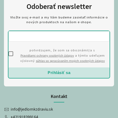
Odoberať newsletter
Vložte svoj e-mail a my Vám budeme zasielať informácie o
nových produktoch na našom e-shope.
potvrdzujem, že som sa oboznámil/a s
Pravidlami ochrany osobných údajov
a týmto udeľujem
výslovný
súhlas so spracúvaním mojich osobných údajov
Prihlásiť sa
Kontakt
info
@
jedlomkzdraviu.sk
+421918399164