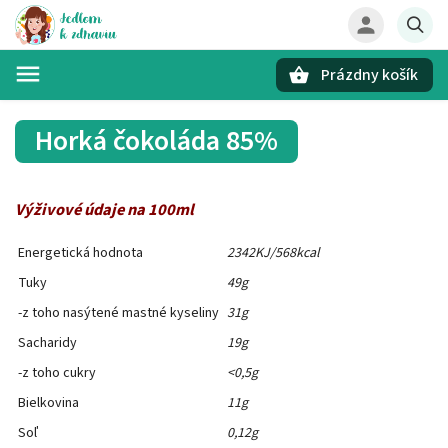
Prázdny košík
Hľadať
Horká čokoláda 85%
Výživové údaje na 100ml
Energetická hodnota
2342KJ/568kcal
Tuky
49g
-z toho nasýtené mastné kyseliny
31g
Sacharidy
19g
-z toho cukry
<0,5g
Bielkovina
11g
Soľ
0,12g