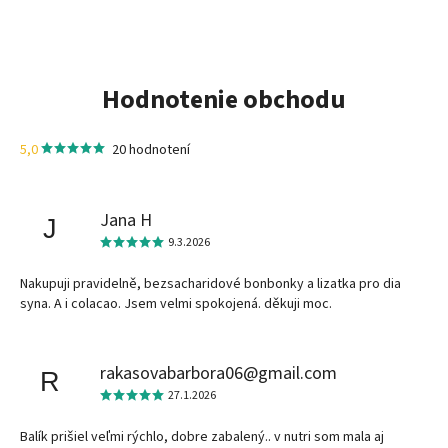
Hodnotenie obchodu
5,0
20 hodnotení
Jana H
J
9.3.2026
Nakupuji pravidelně, bezsacharidové bonbonky a lizatka pro dia
syna. A i colacao. Jsem velmi spokojená. děkuji moc.
rakasovabarbora06@gmail.com
R
27.1.2026
Balík prišiel veľmi rýchlo, dobre zabalený.. v nutri som mala aj