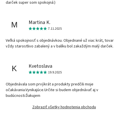
darček super som spokojná:)
Martina K.
M
7.11.2025
Veľká spokojnosť s objednávkou. Objednané už viac krát, tovar
vždy starostlivo zabalený a v balíku bol zakaždým malý darček.
Kvetoslava
K
19.9.2025
Objednávala som prvýkrát a produkty predčili moje
očakávania.Vynikajúce.Určite si budem objednávať aj v
budúcnosti.Ďakujem
Zobraziť všetky hodnotenia obchodu