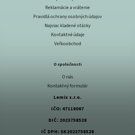
Reklamácie a vrátenie
Pravidlá ochrany osobných údajov
Najviac kladené otázky
Kontaktné údaje
Veľkoobchod
O spoločnosti
O nás
Kontaktný formulár
Lemix s.r.o.
IČO: 47118067
DIČ: 2023758528
IČ DPH: SK2023758528