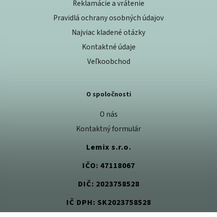
Reklamácie a vrátenie
Pravidlá ochrany osobných údajov
Najviac kladené otázky
Kontaktné údaje
Veľkoobchod
O spoločnosti
O nás
Kontaktný formulár
Lemix s.r.o.
IČO: 47118067
DIČ: 2023758528
IČ DPH: SK2023758528