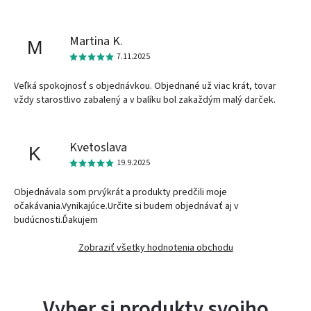
Martina K.
M
7.11.2025
Veľká spokojnosť s objednávkou. Objednané už viac krát, tovar
vždy starostlivo zabalený a v balíku bol zakaždým malý darček.
Kvetoslava
K
19.9.2025
Objednávala som prvýkrát a produkty predčili moje
očakávania.Vynikajúce.Určite si budem objednávať aj v
budúcnosti.Ďakujem
Zobraziť všetky hodnotenia obchodu
Vyber si produkty svojho