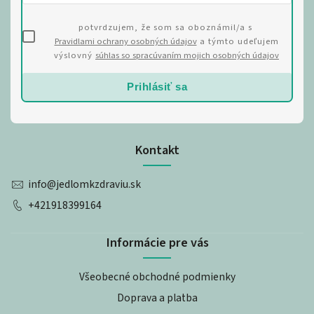
potvrdzujem, že som sa oboznámil/a s
Pravidlami ochrany osobných údajov
a týmto udeľujem
výslovný
súhlas so spracúvaním mojich osobných údajov
Prihlásiť sa
Kontakt
info
@
jedlomkzdraviu.sk
+421918399164
Informácie pre vás
Všeobecné obchodné podmienky
Doprava a platba