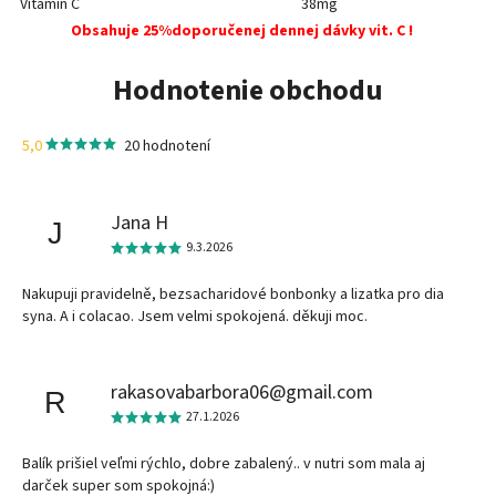
Vitamín C
38mg
Obsahuje 25%doporučenej dennej dávky vit. C !
Hodnotenie obchodu
5,0
20 hodnotení
Jana H
J
9.3.2026
Nakupuji pravidelně, bezsacharidové bonbonky a lizatka pro dia
syna. A i colacao. Jsem velmi spokojená. děkuji moc.
rakasovabarbora06@gmail.com
R
27.1.2026
Balík prišiel veľmi rýchlo, dobre zabalený.. v nutri som mala aj
darček super som spokojná:)