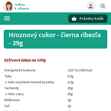
Prázdny košík
Hľadať
Hroznový cukor - čierna ríbezľa
- 39g
Výživové údaje na 100g
Energetická hodnota
1557 KJ/366 kcal
Tuky
0,5g
-z toho nasýtené mastné kyseliny
0,5g
Sacharidy
89g
-z toho cukry
89g
Bielkovina
0g
Soľ
0g